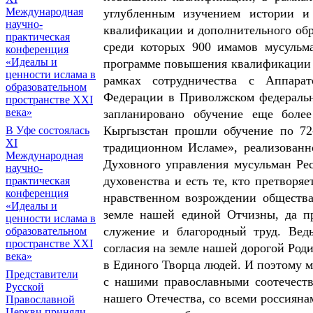
Международная
углубленным изучением истории и
научно-
квалификации и дополнительного об
практическая
среди которых 900 имамов мусульм
конференция
«Идеалы и
программе повышения квалификации «
ценности ислама в
рамках сотрудничества с Аппарат
образовательном
Федерации в Приволжском федеральны
пространстве XXI
века»
запланировано обучение еще боле
Кыргызстан прошли обучение по 72
В Уфе состоялась
XI
традиционном Исламе», реализован
Международная
Духовного управления мусульман Ре
научно-
духовенства и есть те, кто претворя
практическая
конференция
нравственном возрождении общества
«Идеалы и
земле нашей единой Отчизны, да п
ценности ислама в
служение и благородный труд. Вед
образовательном
пространстве XXI
согласия на земле нашей дорогой Род
века»
в Единого Творца людей. И поэтому 
Представители
с нашими православными соотечеств
Русской
нашего Отечества, со всеми россияна
Православной
Церкви приняли