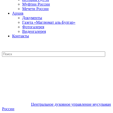
Муфтии России
Мечети России
Архив
Документы
Газета «Маглюмат аль-Булгар»
Фотогалерея
Видеогалерея
Контакты
Центральное духовное управление
мусульман России
Центральное духовное управление мусульман
России