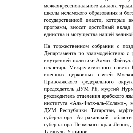
межконфессионального диалога тради
школы исламского образования и бог
государственной власти, которые 
программ, вносят достойный вклад 
единства и могущества нашей велико
На торжественном собрании с поз
Департамента по взаимодействию с 
внутренней политике Алмаз
Файзулл
секретарь Межрелигиозного совета
внешних церковных связей Моско
Приволжского федерального окру
председатель ДУМ РБ, муфтий Нурму
руководитель отделения арабского яз
института «Аль-Фатх-аль-Ислями», 
ДУМ Республики Татарстан, муфти
губернатора Астраханской област
губернатора Пермского края Леонид
Таганулы Утпинов.