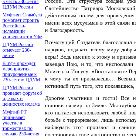
России. Эта структура создана уже
в честь 230-летия
ЦДУМ России
Святейшество Патриарх Московский 
Муфтият Стамбула
действенным полем для проведения 
помогает строить
имени всех мусульман в этой связи 
Российско-
и благодарность.
исламский
университет в Уфе
Всемогущий Создатель благословил н
ЦДУМ России
народов, подавать всему миру добры
отмечает 230-
летие
веры! Ведь именно к этому и призыв
В Уфе проходят
завещал Ною, и то, что ниспослали
мероприятия,
Моисею и Иисусу: «Восстановите Веру
приуроченные к
к чему ты их призываешь… Всевышни
230-летию ЦДУМ
истинный путь того, кто покаявшись, 
ЦДУМ России
проведет форум об
Дорогие участники и гости! Все 
идеалах и
ценностях ислама
становится мир на Земле. Мы глубо
Муфтий РТ
кто пытается использовать любой пов
принимает
борьбе с терроризмом, лишь использ
участие в
наблюдать этот произвол и санкц
торжествах по
случаю 230-летия
восстановила свое достоинство и че