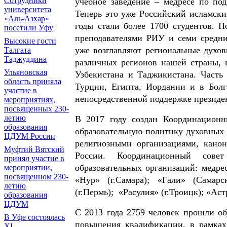
Сотрудники
учебное заведение – медресе по под
университета
Теперь это уже Российский исламск
«Аль-Азхар»
годы стали более 1700 студентов. 
посетили Уфу
преподавателями РИУ и семи средн
Высокие гости
уже возглавляют региональные духов
Талгата
Таджуддина
различных регионов нашей страны, и
Ульяновская
Узбекистана и Таджикистана. Часть
область приняла
Турции, Египта, Иордании и в Болг
участие в
непосредственной поддержке президе
мероприятиях,
посвященных 230-
летию
В 2017 году создан Координационн
образования
образовательную политику духовных
ЦДУМ России
религиозными организациями, кан
Муфтий Вятский
России. Координационный сове
принял участие в
образовательных организаций: медрес
мероприятии,
посвященном 230-
«Нур» (г.Самара); «Гали» (Самарск
летию
(г.Пермь);
«Расулия» (г.Троицк); «Ас
образования
ЦДУМ
С 2013 года 2759 человек прошли об
В Уфе состоялась
повышения квалификации, в рамках 
XI