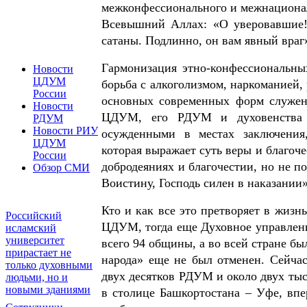
межконфессионального и межнационал
Всевышний Аллах: «О уверовавшие!
сатаны. Подлинно, он вам явный враг
Гармонизация этно-конфессиональны
Новости
ЦДУМ
борьба с алкоголизмом, наркоманией,
России
основных современных форм служени
Новости
ЦДУМ, его РДУМ и духовенства п
РДУМ
Новости РИУ
осужденными в местах заключения,
ЦДУМ
которая выражает суть веры и благоч
России
добродеяниях и благочестии, но не п
Обзор СМИ
Воистину, Господь силен в наказании»
Кто и как все это претворяет в жизнь
Российский
ЦДУМ, тогда еще Духовное управлен
исламский
университет
всего 94 общины, а во всей стране бы
прирастает не
народа» еще не был отменен. Сейча
только духовными
двух десятков РДУМ и около двух ты
людьми, но и
новыми зданиями
в столице Башкортостана – Уфе, впе