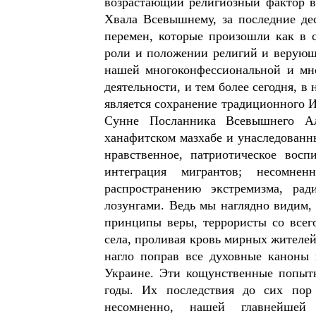
возрастающий религиозный фактор в
Хвала Всевышнему, за последние де
перемен, которые произошли как в 
роли и положении религий и верующ
нашей многоконфессиональной и мно
деятельности, и тем более сегодня,
является сохранение традиционного 
Сунне Посланника Всевышнего Ал
ханафитском мазхабе и унаследованн
нравственное, патриотическое восп
интеграция мигрантов; несомне
распространению экстремизма, ра
лозунгами. Ведь мы наглядно видим,
принципы веры, террористы со всег
села, проливая кровь мирных жителей
нагло поправ все духовные каноны 
Украине. Эти кощунственные попытк
годы. Их последствия до сих пор
несомненно, нашей главнейшей