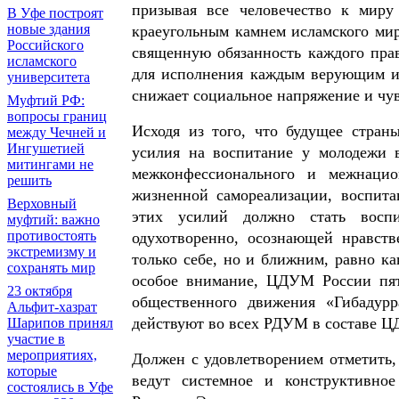
призывая все человечество к миру
В Уфе построят
новые здания
краеугольным камнем исламского мир
Российского
священную обязанность каждого прав
исламского
для исполнения каждым верующим и 
университета
снижает социальное напряжение и чу
Муфтий РФ:
вопросы границ
Исходя из того, что будущее стран
между Чечней и
Ингушетией
усилия на воспитание у молодежи 
митингами не
межконфессионального и межнацио
решить
жизненной самореализации, воспита
Верховный
этих усилий должно стать восп
муфтий: важно
противостоять
одухотворенно, осознающей нравств
экстремизму и
только себе, но и ближним, равно к
сохранять мир
особое внимание, ЦДУМ России пят
23 октября
общественного движения «Гибадурр
Альфит-хазрат
действуют во всех РДУМ в составе 
Шарипов принял
участие в
мероприятиях,
Должен с удовлетворением отметить,
которые
ведут системное и конструктивное
состоялись в Уфе