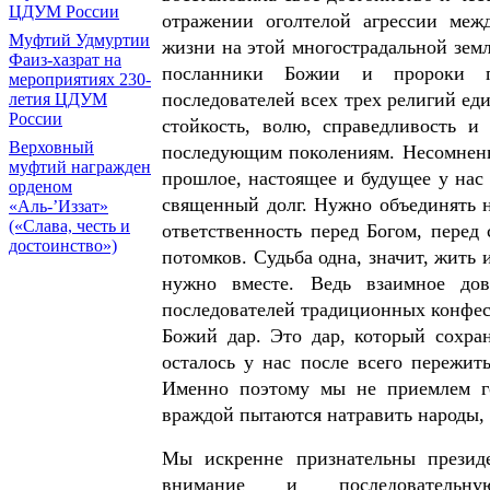
ЦДУМ России
отражении оголтелой агрессии меж
Муфтий Удмуртии
жизни на этой многострадальной земле
Фаиз-хазрат на
посланники Божии и пророки пр
мероприятиях 230-
последователей всех трех религий ед
летия ЦДУМ
России
стойкость, волю, справедливость 
Верховный
последующим поколениям. Несомненно
муфтий награжден
прошлое, настоящее и будущее у нас
орденом
священный долг. Нужно объединять н
«Аль-’Иззат»
(«Слава, честь и
ответственность перед Богом, пере
достоинство»)
потомков. Судьба одна, значит, жить 
нужно вместе. Ведь взаимное до
последователей традиционных конфесс
Божий дар. Это дар, который сохра
осталось у нас после всего пережи
Именно поэтому мы не приемлем го
враждой пытаются натравить народы, 
Мы искренне признательны презид
внимание и последовательную