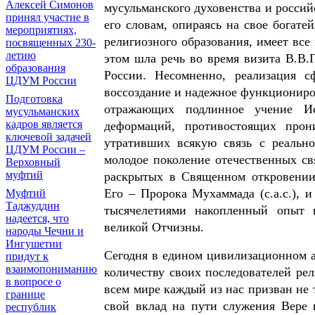
Алексей Симонов
мусульманского духовенства и росси
принял участие в
его словам, опираясь на свое богате
мероприятиях,
религиозного образования, имеет все
посвященных 230-
летию
этом шла речь во время визита В.В.
образования
России. Несомненно, реализация с
ЦДУМ России
воссоздание и надежное функциониро
Подготовка
отражающих подлинное учение И
мусульманских
кадров является
деформаций, противостоящих про
ключевой задачей
утративших всякую связь с реально
ЦДУМ России –
молодое поколение отечественных с
Верховный
муфтий
раскрытых в Священном откровении
Его – Пророка Мухаммада (с.а.с.), 
Муфтий
Таджуддин
тысячелетиями накопленный опыт 
надеется, что
великой Отчизны.
народы Чечни и
Ингушетии
Сегодня в едином цивилизационном а
придут к
взаимопониманию
количеству своих последователей ре
в вопросе о
всем мире каждый из нас призван не
границе
свой вклад на пути служения Вере 
республик