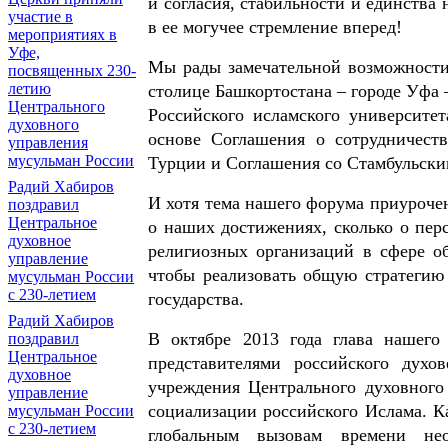
и согласия, стабильности и единства
участие в
в ее могучее стремление вперед!
мероприятиях в
Уфе,
Мы рады замечательной возможности
посвященных 230-
летию
столице Башкортостана – городе Уфа 
Центрального
Российского исламского университе
духовного
основе Соглашения о сотрудничес
управления
мусульман России
Турции и Соглашения со Стамбульски
Радий Хабиров
И хотя тема нашего форума приуроче
поздравил
Центральное
о наших достижениях, сколько о пер
духовное
религиозных организаций в сфере об
управление
чтобы реализовать общую стратегию
мусульман России
с 230-летием
государства.
Радий Хабиров
В октябре 2013 года глава нашего
поздравил
Центральное
представителями российского духо
духовное
учреждения Центрального духовного
управление
социализации российского Ислама. К
мусульман России
с 230-летием
глобальным вызовам времени нео