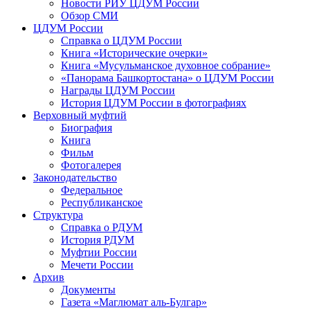
Новости РИУ ЦДУМ России
Обзор СМИ
ЦДУМ России
Справка о ЦДУМ России
Книга «Исторические очерки»
Книга «Мусульманское духовное собрание»
«Панорама Башкортостана» о ЦДУМ России
Награды ЦДУМ России
История ЦДУМ России в фотографиях
Верховный муфтий
Биография
Книга
Фильм
Фотогалерея
Законодательство
Федеральное
Республиканское
Структура
Справка о РДУМ
История РДУМ
Муфтии России
Мечети России
Архив
Документы
Газета «Маглюмат аль-Булгар»