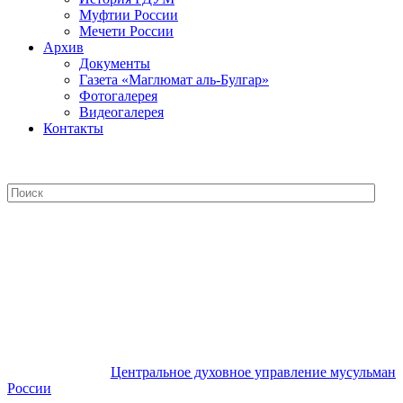
Муфтии России
Мечети России
Архив
Документы
Газета «Маглюмат аль-Булгар»
Фотогалерея
Видеогалерея
Контакты
Центральное духовное управление
мусульман России
Центральное духовное управление мусульман
России