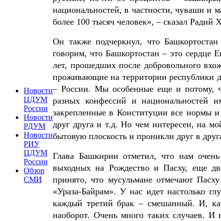
национальностей, в частности, чуваши и 
более 100 тысяч человек», – сказал Радий 
Он также подчеркнул, что Башкортостан
говорим, что Башкортостан – это сердце 
лет, прошедших после добровольного вхож
проживающие на территории республики де
– России. Мы особенные еще и потому, 
Новости
ЦДУМ
разных конфессий и национальностей им
России
закрепленные в Конституции все нормы и 
Новости
друг друга и т.д. Но чем интересен, на м
РДУМ
Новости
бытовую плоскость и проникли друг в друга
РИУ
ЦДУМ
Глава Башкирии отметил, что нам очень
России
выходных на Рождество и Пасху, еще дв
Обзор
принято, что мусульмане отмечают Пасху
СМИ
«Ураза-Байрам». У нас идет настолько гл
каждый третий брак – смешанный. И, ка
наоборот. Очень много таких случаев. И 