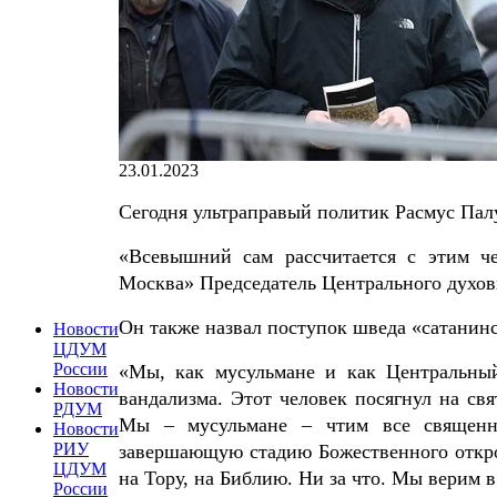
23.01.2023
Сегодня ультраправый политик Расмус Пал
«Всевышний сам рассчитается с этим че
Москва» Председатель Центрального духов
Он также назвал поступок шведа «сатанин
Новости
ЦДУМ
России
«Мы, как мусульмане и как Центральный
Новости
вандализма. Этот человек посягнул на св
РДУМ
Мы – мусульмане – чтим все священн
Новости
РИУ
завершающую стадию Божественного откро
ЦДУМ
на Тору, на Библию. Ни за что. Мы верим 
России