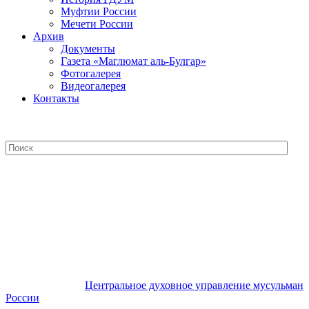
Муфтии России
Мечети России
Архив
Документы
Газета «Маглюмат аль-Булгар»
Фотогалерея
Видеогалерея
Контакты
Центральное духовное управление
мусульман России
Центральное духовное управление мусульман
России