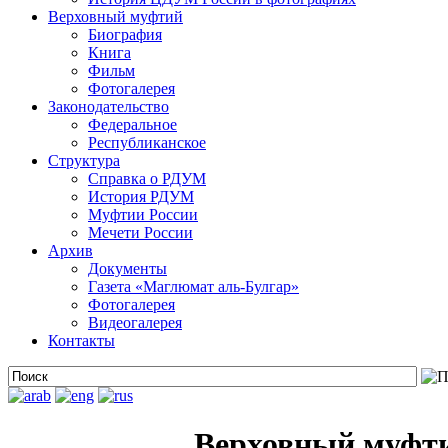
Верховный муфтий
Биография
Книга
Фильм
Фотогалерея
Законодательство
Федеральное
Республиканское
Структура
Справка о РДУМ
История РДУМ
Муфтии России
Мечети России
Архив
Документы
Газета «Маглюмат аль-Булгар»
Фотогалерея
Видеогалерея
Контакты
Верховный муфти