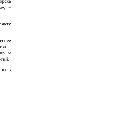
орска
ы», –
 акту
еснее
тва –
мир и
фтий.
ины в