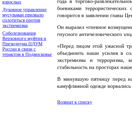
года в торгово-развлекательн
взрослых
боевиками террористических 
Духовное управление
говорится в заявлении главы Ц
мусульман призвало
сплотиться против
экстремизма
Он выразил «гневное возмущени
Соболезнования
гнусного античеловеческого зло
Верховного муфтия и
Президиума ЦДУМ
«Перед лицом этой ужасной тр
России в связи с
объединить наши усилия в со
терактом в Подмосковье
экстремизма и терроризма, 
стабильность на просторах наш
В минувшую пятницу перед на
камуфляжной одежде ворвались в
Возврат к списку