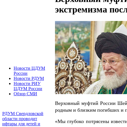
экстремизма посл
Новости ЦДУМ
России
Новости РДУМ
Новости РИУ
ЦДУМ России
Обзор СМИ
Верховный муфтий России Шейх
родным и близким погибших и по
РДУМ Свердловской
области проводит
«Мы глубоко потрясены извест
ифтары для детей и