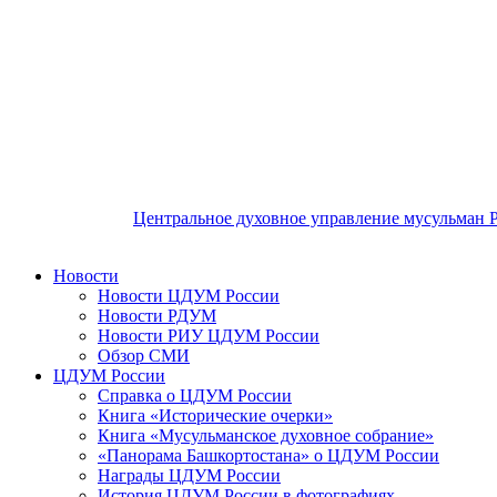
Центральное духовное управление мусульман 
Новости
Новости ЦДУМ России
Новости РДУМ
Новости РИУ ЦДУМ России
Обзор СМИ
ЦДУМ России
Справка о ЦДУМ России
Книга «Исторические очерки»
Книга «Мусульманское духовное собрание»
«Панорама Башкортостана» о ЦДУМ России
Награды ЦДУМ России
История ЦДУМ России в фотографиях