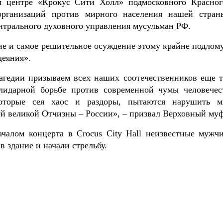
ом центре «Крокус Сити Холл» подмосковного Красног
организаций против мирного населения нашей стран
ентрального духовного управления мусульман РФ.
е и самое решительное осуждение этому крайне подлому
деяния».
агедии призываем всех наших соотечественников еще т
лидарной борьбе против современной чумы человечес
которые сея хаос и раздоры, пытаются нарушить 
ей великой Отчизны – России», – призвал Верховный му
чалом концерта в Crocus City Hall неизвестные мужч
 здание и начали стрельбу.