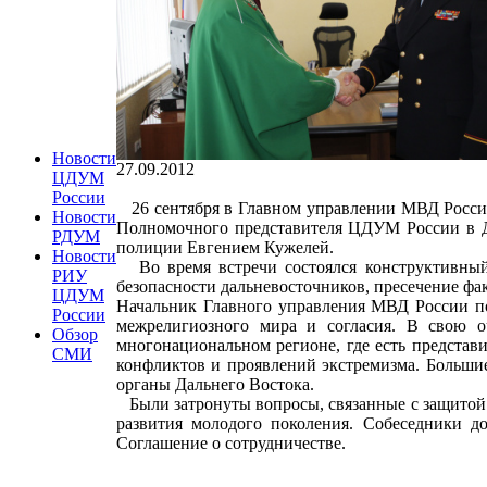
Новости
27.09.2012
ЦДУМ
России
26 сентября в Главном управлении МВД России
Новости
Полномочного представителя ЦДУМ России в Д
РДУМ
полиции Евгением Кужелей.
Новости
Во время встречи состоялся конструктивный 
РИУ
безопасности дальневосточников, пресечение фа
ЦДУМ
Начальник Главного управления МВД России по
России
межрелигиозного мира и согласия. В свою о
Обзор
многонациональном регионе, где есть представи
СМИ
конфликтов и проявлений экстремизма. Больши
органы Дальнего Востока.
Были затронуты вопросы, связанные с защитой
развития молодого поколения. Собеседники до
Соглашение о сотрудничестве.