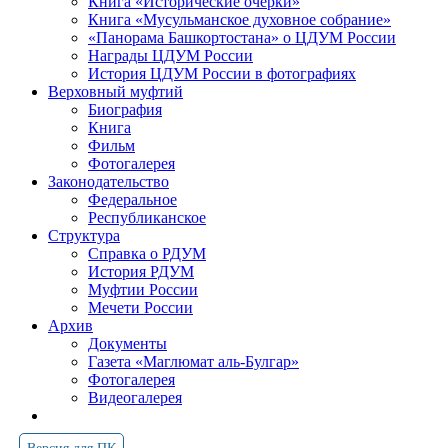
Книга «Исторические очерки»
Книга «Мусульманское духовное собрание»
«Панорама Башкортостана» о ЦДУМ России
Награды ЦДУМ России
История ЦДУМ России в фотографиях
Верховный муфтий
Биография
Книга
Фильм
Фотогалерея
Законодательство
Федеральное
Республиканское
Структура
Справка о РДУМ
История РДУМ
Муфтии России
Мечети России
Архив
Документы
Газета «Маглюмат аль-Булгар»
Фотогалерея
Видеогалерея