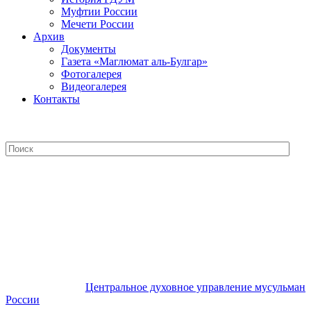
Муфтии России
Мечети России
Архив
Документы
Газета «Маглюмат аль-Булгар»
Фотогалерея
Видеогалерея
Контакты
Центральное духовное управление
мусульман России
Центральное духовное управление мусульман
России