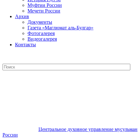
Муфтии России
Мечети России
Архив
Документы
Газета «Маглюмат аль-Булгар»
Фотогалерея
Видеогалерея
Контакты
Центральное духовное управление
мусульман России
Центральное духовное управление мусульман
России