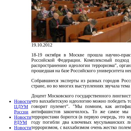
19.10.2012
18-19 октября в Москве прошла научно-прак
Российской Федерации. Комплексный подход
распространению идеологии терроризма", орга
прошедшая на базе Российского университета неф
Собравшиеся эксперты из разных городов Росс
стране, но во многих выступлениях звучала тема
Доцент Московского государственного лингвисти
что ваххабитскую идеологию можно победить то
Новости
говорит пулемет". "Мы помним, как антифа
ЦДУМ
антифашистов закончилось. То же самое мы 
России
террористами борются (в первую очередь, это м
Новости
году погибли два ключевых мусульманских ли
РДУМ
терроризмом, с ваххабизмом очень жестко полем
Новости