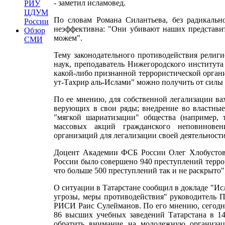
- заметил исламовед.
РИУ
ЦДУМ
По словам Романа Силантьева, без радикально
России
неэффективна: "Они убивают наших представит
Обзор
можем".
СМИ
Тему законодательного противодействия религ
наук, преподаватель Нижегородского институт
какой-либо признанной террористической органи
ут-Тахрир аль-Ислами" можно получить от силы дв
По ее мнению, для собственной легализации ва
верующих в свои ряды; внедрение во властные
"мягкой шариатизации" общества (например, т
массовых акций гражданского неповиновен
организаций для легализации своей деятельности
Доцент Академии ФСБ России Олег Хлобустов п
России было совершено 940 преступлений террор
что больше 500 преступлений так и не раскрыто",
О ситуации в Татарстане сообщил в докладе "Ис
угрозы, меры противодействия" руководитель 
РИСИ Раис Сулейманов. По его мнению, сегодня 
86 высших учебных заведений Татарстана в 14
обратить внимание на молодежную организац