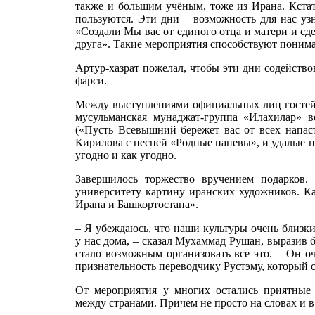
также и большим учёным, тоже из Ирана. Кстат
пользуются. Эти дни – возможность для нас уз
«Создали Мы вас от единого отца и матери и сд
друга». Такие мероприятия способствуют понима
Артур-хазрат пожелал, чтобы эти дни содейство
фарси.
Между выступлениями официальных лиц гостей 
мусульманская мунаджат-группа «Илахилар» 
(«Пусть Всевышний бережет вас от всех напас
Кирилова с песней «Родные напевы», и удалые н
угодно и как угодно.
Завершилось торжество вручением подарков
университету картину иранских художников. К
Ирана и Башкортостана».
– Я убеждаюсь, что наши культуры очень близк
у нас дома, – сказал Мухаммад Рушан, выразив 
стало возможным организовать все это. – Он о
признательность переводчику Рустэму, который с
От мероприятия у многих остались приятные 
между странами. Причем не просто на словах и в