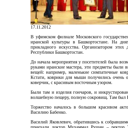
17.11.2012
В уфимском филиале Московского государстве
иранской культуры в Башкортостане. На дня
прикладного искусства. Организатором этих
Республики Башкортостан.
До начала мероприятия у посетителей была воз
руками иранские мастера, эти предметы были 
вещей: например, маленькие симпатичные ко
Кстати, коврики для мыши получились очень о
коверчик, с красивым восточным узором.
Были там и изделия гончаров, и инкрустирова
волшебную пещеру, полную сокровищ. Там был 
Торжество началось в большом красивом акт
Василию Бабенко.
Василий Яковлевич, обратившись к собравшимс
приехали доктор Мухаммад Рушан – ректор У