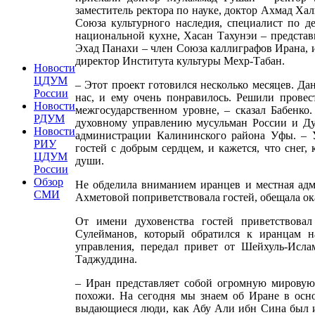
заместитель ректора по науке, доктор Ахмад Ха
Союза культурного наследия, специалист по д
национальной кухне, Хасан Тахунэи – представ
Эхад Панахи – член Союза каллиграфов Ирана, 
директор Института культуры Мехр-Табан.
Новости
ЦДУМ
– Этот проект готовился несколько месяцев. Да
России
нас, и ему очень понравилось. Решили провес
Новости
межгосударственном уровне, – сказал Бабенко
РДУМ
духовному управлению мусульман России и Ду
Новости
администрации Калининского района Уфы. – 
РИУ
гостей с добрым сердцем, и кажется, что снег,
ЦДУМ
души.
России
Обзор
Не обделила вниманием иранцев и местная адм
СМИ
Ахметовой поприветствовала гостей, обещала ок
От имени духовенства гостей приветствова
Сулейманов, который обратился к иранцам н
управления, передал привет от Шейхуль-Исл
Таджуддина.
– Иран представляет собой огромную мировую 
похожи. На сегодня мы знаем об Иране в осно
выдающиеся люди, как Абу Али ибн Сина был и