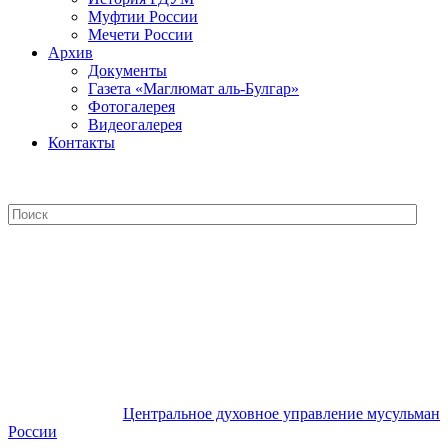
Муфтии России
Мечети России
Архив
Документы
Газета «Маглюмат аль-Булгар»
Фотогалерея
Видеогалерея
Контакты
Центральное духовное управление
мусульман России
Центральное духовное управление мусульман
России