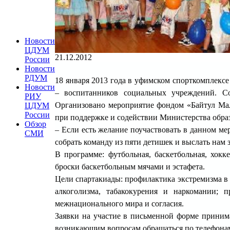
Новости
ЦДУМ
21.12.2012
России
Новости
РДУМ
18 января 2013 года в уфимском спорткомплексе
Новости
– воспитанников социальных учреждений. 
РИУ
Организовано мероприятие фондом «Байтул Ма
ЦДУМ
России
при поддержке и содействии Министерства обра
Обзор
– Если есть желание поучаствовать в данном ме
СМИ
собрать команду из пяти детишек и выслать нам 
В программе: футбольная, баскетбольная, хок
броски баскетбольным мячами и эстафета.
Цели спартакиады: профилактика экстремизма в 
алкоголизма, табакокурения и наркомании; 
межнационального мира и согласия.
Заявки на участие в письменной форме принимаю
возникающим вопросам обращаться по телефонам: