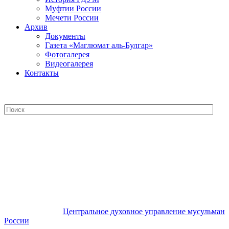
Муфтии России
Мечети России
Архив
Документы
Газета «Маглюмат аль-Булгар»
Фотогалерея
Видеогалерея
Контакты
Центральное духовное управление
мусульман России
Центральное духовное управление мусульман
России