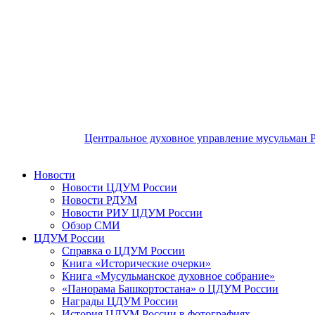
Центральное духовное управление мусульман 
Новости
Новости ЦДУМ России
Новости РДУМ
Новости РИУ ЦДУМ России
Обзор СМИ
ЦДУМ России
Справка о ЦДУМ России
Книга «Исторические очерки»
Книга «Мусульманское духовное собрание»
«Панорама Башкортостана» о ЦДУМ России
Награды ЦДУМ России
История ЦДУМ России в фотографиях