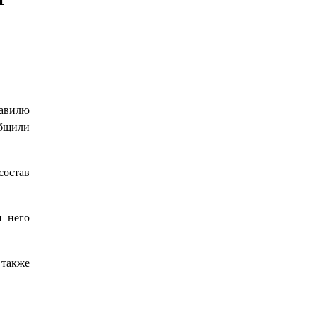
авилю
общили
состав
я него
 также