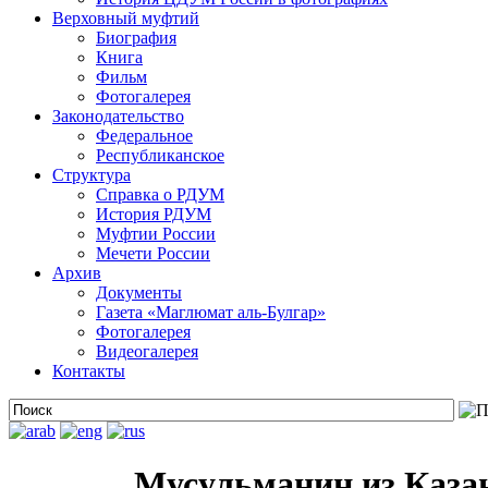
Верховный муфтий
Биография
Книга
Фильм
Фотогалерея
Законодательство
Федеральное
Республиканское
Структура
Справка о РДУМ
История РДУМ
Муфтии России
Мечети России
Архив
Документы
Газета «Маглюмат аль-Булгар»
Фотогалерея
Видеогалерея
Контакты
Мусульманин из Казани