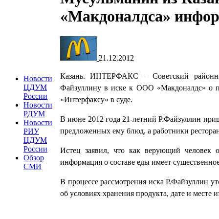
«Макдоналдса» инфор
21.12.2012
Казань. ИНТЕРФАКС
–
Советский районн
Новости
ЦДУМ
Файзуллину в иске к ООО «Макдоналдс» о п
России
«Интерфаксу» в суде.
Новости
РДУМ
В июне 2012 года 21-летний Р.Файзуллин приш
Новости
предложенных ему блюд, а работники ресторан
РИУ
ЦДУМ
России
Истец заявил, что как верующий человек 
Обзор
информация о составе еды имеет существенное
СМИ
В процессе рассмотрения иска Р.Файзуллин ут
об условиях хранения продукта, дате и месте 