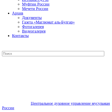
Муфтии России
Мечети России
Архив
Документы
Газета «Маглюмат аль-Булгар»
Фотогалерея
Видеогалерея
Контакты
Центральное духовное управление
мусульман России
Центральное духовное управление мусульман
России