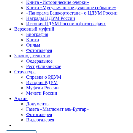
Книга «Исторические очерки»
Книга «Мусульманское духовное собрание»
«Панорама Башкортостана» о ЦДУМ России
Награды ЦДУМ России
История ЦДУМ России в фотографиях
Верховный муфтий
Биография
Книга
Фильм
Фотогалерея
Законодательство
Федеральное
Республиканское
Структура
Справка о РДУМ
История РДУМ
Муфтии России
Мечети России
Архив
Документы
Газета «Маглюмат аль-Булгар»
Фотогалерея
Видеогалерея