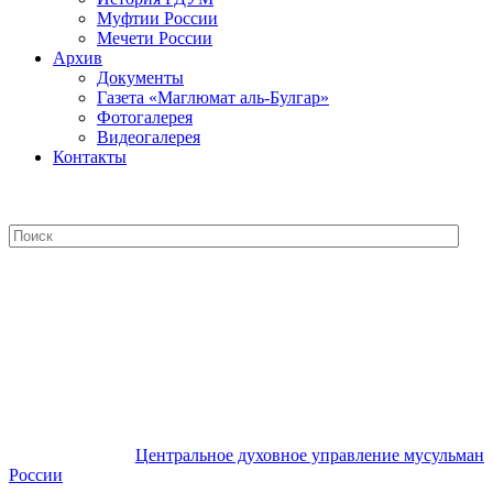
Муфтии России
Мечети России
Архив
Документы
Газета «Маглюмат аль-Булгар»
Фотогалерея
Видеогалерея
Контакты
Центральное духовное управление
мусульман России
Центральное духовное управление мусульман
России