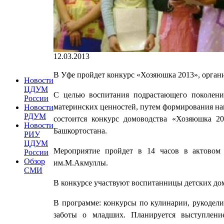
12.03.2013
В Уфе пройдет конкурс «Хозяюшка 2013», орган
Новости
ЦДУМ
С целью воспитания подрастающего поколени
России
материнских ценностей, путем формирования нав
Новости
РДУМ
состоится конкурс домоводства «Хозяюшка 2
Новости
Башкортостана.
РИУ
ЦДУМ
Мероприятие пройдет в 14 часов в актовом з
России
Обзор
им.М.Акмуллы.
СМИ
В конкурсе участвуют воспитанницы детских дом
В программе: конкурсы по кулинарии, рукодел
заботы о младших. Планируется выступлени