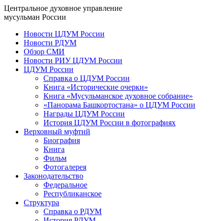
Центральное духовное управление
мусульман России
Новости ЦДУМ России
Новости РДУМ
Обзор СМИ
Новости РИУ ЦДУМ России
ЦДУМ России
Справка о ЦДУМ России
Книга «Исторические очерки»
Книга «Мусульманское духовное собрание»
«Панорама Башкортостана» о ЦДУМ России
Награды ЦДУМ России
История ЦДУМ России в фотографиях
Верховный муфтий
Биография
Книга
Фильм
Фотогалерея
Законодательство
Федеральное
Республиканское
Структура
Справка о РДУМ
История РДУМ