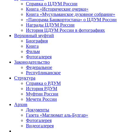
Справка о ЦДУМ России
Книга «Исторические очерки»
Книга «Мусульманское духовное собрание»
«Панорама Башкортостана» о ЦДУМ России
Награды ЦДУМ России
История ЦДУМ России в фотографиях
Верховный муфтий
Биография
Книга
Фильм
Фотогалерея
Законодательство
Федеральное
Республиканское
Структура
Справка о РДУМ
История РДУМ
Муфтии России
Мечети России
Архив
Документы
Газета «Маглюмат аль-Булгар»
Фотогалерея
Видеогалерея