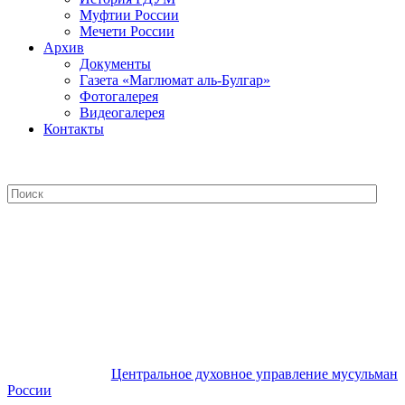
Муфтии России
Мечети России
Архив
Документы
Газета «Маглюмат аль-Булгар»
Фотогалерея
Видеогалерея
Контакты
Центральное духовное управление
мусульман России
Центральное духовное управление мусульман
России