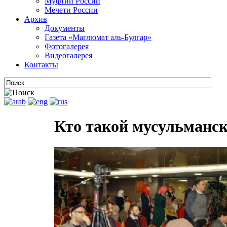
Муфтии России
Мечети России
Архив
Документы
Газета «Маглюмат аль-Булгар»
Фотогалерея
Видеогалерея
Контакты
Кто такой мусульманс