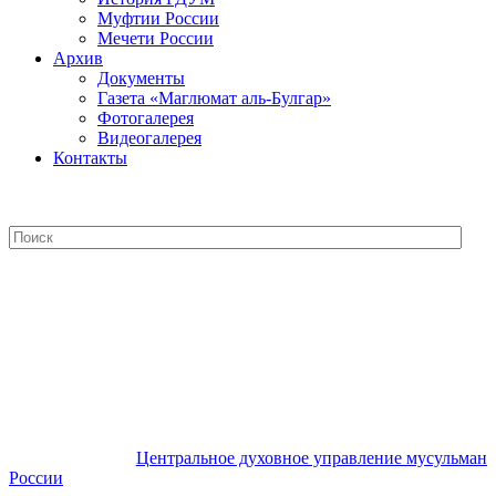
Муфтии России
Мечети России
Архив
Документы
Газета «Маглюмат аль-Булгар»
Фотогалерея
Видеогалерея
Контакты
Центральное духовное управление
мусульман России
Центральное духовное управление мусульман
России