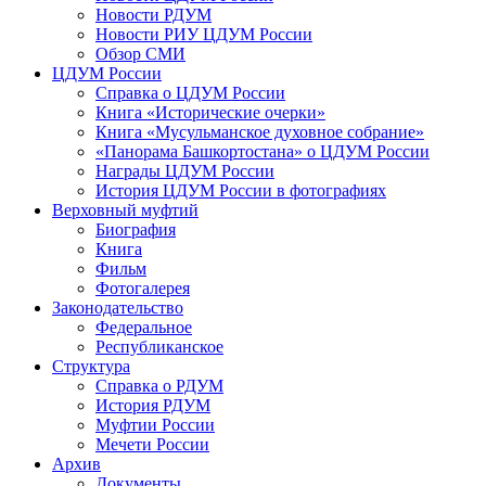
Новости РДУМ
Новости РИУ ЦДУМ России
Обзор СМИ
ЦДУМ России
Справка о ЦДУМ России
Книга «Исторические очерки»
Книга «Мусульманское духовное собрание»
«Панорама Башкортостана» о ЦДУМ России
Награды ЦДУМ России
История ЦДУМ России в фотографиях
Верховный муфтий
Биография
Книга
Фильм
Фотогалерея
Законодательство
Федеральное
Республиканское
Структура
Справка о РДУМ
История РДУМ
Муфтии России
Мечети России
Архив
Документы