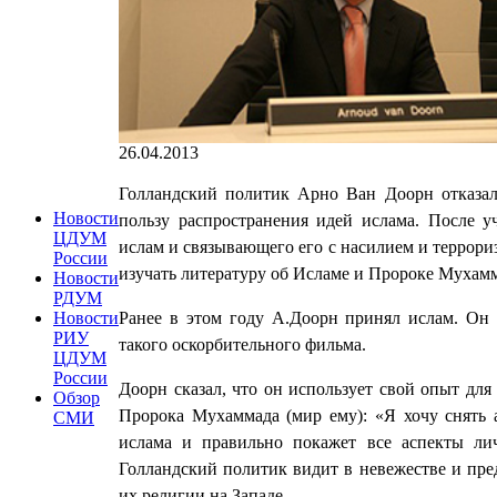
26.04.2013
Голландский политик Арно Ван Доорн отказалс
Новости
пользу распространения идей ислама. После у
ЦДУМ
ислам и связывающего его с насилием и террори
России
изучать литературу об Исламе и Пророке Мухамм
Новости
РДУМ
Ранее в этом году А.Доорн принял ислам. Он 
Новости
РИУ
такого оскорбительного фильма.
ЦДУМ
России
Доорн сказал, что он использует свой опыт дл
Обзор
Пророка Мухаммада (мир ему): «Я хочу снять 
СМИ
ислама и правильно покажет все аспекты лич
Голландский политик видит в невежестве и пр
их религии на Западе.