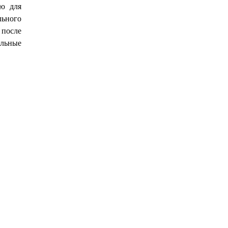
ую для
льного
после
альные