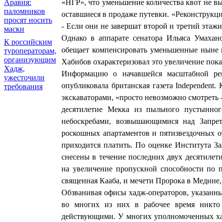
«НГР», что уменьшение количества квот не вы
Аравия:
паломников
оставшиеся в продаже путевки. «Реконструкция
просят носить
- Если они не завершат второй и третий этаж
маски
Однако в аппарате сенатора Ильяса Умаха
К российским
обещает компенсировать уменьшенные ныне к
туроператорам,
организующим
Хабибов охарактеризовал это увеличение пока
Хадж,
Информацию о начавшейся масштабной рек
ужесточили
опубликовала британская газета Independent.
требования
экскаваторами, «просто невозможно смотреть
десятилетие Мекка из пыльного пустынног
небоскребами, возвышающимися над Запрет
роскошных апартаментов и пятизвездочных о
приходится платить. По оценке Института З
снесены в течение последних двух десятилет
на увеличение пропускной способности по 
священная Кааба, и мечети Пророка в Медине,
Обзванивая офисы хадж-операторов, указанны
во многих из них в рабочее время никто
действующими. У многих уполномоченных ха