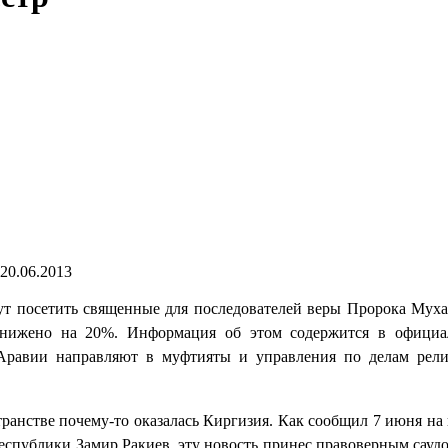
20.06.2013
гут посетить священные для последователей веры Пророка Мух
, снижено на 20%. Информация об этом содержится в офици
 Аравии направляют в муфтияты и управления по делам рел
транстве почему-то оказалась Киргизия. Как сообщил 7 июня на 
еспублики Замир Ракиев, эту новость принес правоверным сауд