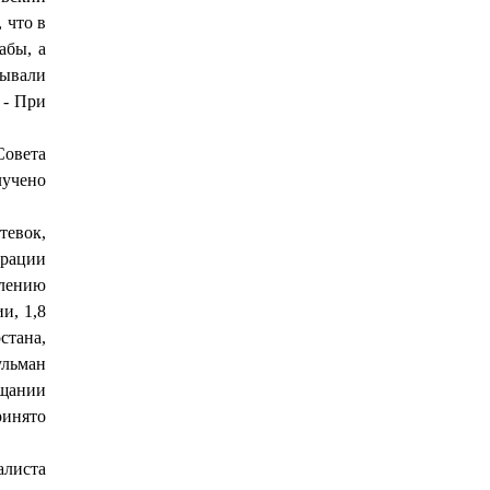
 что в
абы, а
тывали
 - При
Совета
лучено
тевок,
ерации
влению
и, 1,8
стана,
ульман
ещании
ринято
алиста