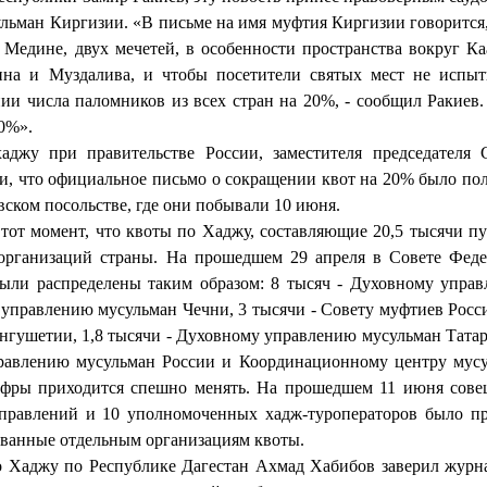
льман Киргизии. «В письме на имя муфтия Киргизии говорится,
Медине, двух мечетей, в особенности пространства вокруг Ка
ина и Муздалива, и чтобы посетители святых мест не испы
ии числа паломников из всех стран на 20%, - сообщил Ракиев.
50%».
джу при правительстве России, заместителя председателя 
, что официальное письмо о сокращении квот на 20% было по
вском посольстве, где они побывали 10 июня.
тот момент, что квоты по Хаджу, составляющие 20,5 тысячи пу
организаций страны. На прошедшем 29 апреля в Совете Фед
были распределены таким образом: 8 тысяч - Духовному упра
 управлению мусульман Чечни, 3 тысячи - Совету муфтиев Росси
гушетии, 1,8 тысячи - Духовному управлению мусульман Татар
правлению мусульман России и Координационному центру мус
цифры приходится спешно менять. На прошедшем 11 июня сов
правлений и 10 уполномоченных хадж-туроператоров было п
сованные отдельным организациям квоты.
о Хаджу по Республике Дагестан Ахмад Хабибов заверил журн