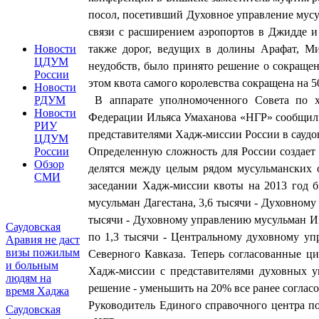
посол, посетивший Духовное управление мусу
связи с расширением аэропортов в Джидде и 
также дорог, ведущих в долины Арафат, М
Новости
ЦДУМ
неудобств, было принято решение о сокращен
России
этом квота самого королевства сокращена на 
Новости
В аппарате уполномоченного Совета по ха
РДУМ
Новости
Федерации Ильяса Умаханова «НГР» сообщили
РИУ
представителями Хадж-миссии России в саудо
ЦДУМ
Определенную сложность для России создает 
России
Обзор
делятся между целым рядом мусульманских 
СМИ
заседании Хадж-миссии квоты на 2013 год 
мусульман Дагестана, 3,6 тысячи - Духовному
тысячи - Духовному управлению мусульман Ин
Саудовская
по 1,3 тысячи - Центральному духовному у
Аравия не даст
визы пожилым
Северного Кавказа. Теперь согласованные 
и больным
Хадж-миссии с представителями духовных у
людям на
решение - уменьшить на 20% все ранее согла
время Хаджа
Руководитель Единого справочного центра п
Саудовская