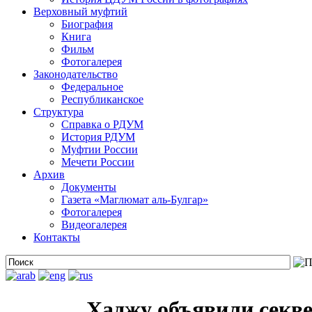
Верховный муфтий
Биография
Книга
Фильм
Фотогалерея
Законодательство
Федеральное
Республиканское
Структура
Справка о РДУМ
История РДУМ
Муфтии России
Мечети России
Архив
Документы
Газета «Маглюмат аль-Булгар»
Фотогалерея
Видеогалерея
Контакты
Хаджу объявили секв