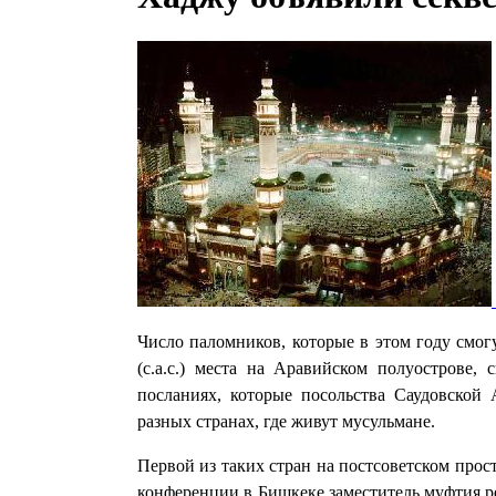
Число паломников, которые в этом году смо
(с.а.с.) места на Аравийском полуострове
посланиях, которые посольства Саудовской
разных странах, где живут мусульмане.
Первой из таких стран на постсоветском прос
конференции в Бишкеке заместитель муфтия р