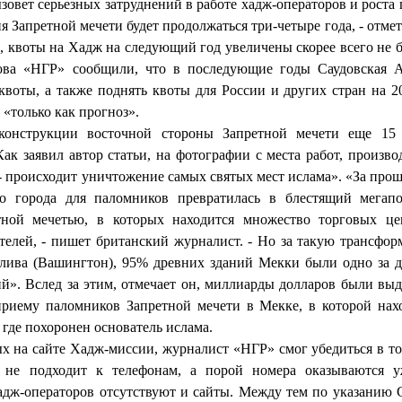
зовет серьезных затруднений в работе хадж-операторов и роста 
 Запретной мечети будет продолжаться три-четыре года, - отмет
и, квоты на Хадж на следующий год увеличены скорее всего не б
нова «НГР» сообщили, что в последующие годы Саудовская 
воты, а также поднять квоты для России и других стран на 2
 «только как прогноз».
онструкции восточной стороны Запретной мечети еще 15 
 Как заявил автор статьи, на фотографии с места работ, произв
 - происходит уничтожение самых святых мест ислама». «За про
о города для паломников превратилась в блестящий мегап
ной мечетью, в которых находится множество торговых це
телей, - пишет британский журналист. - Но за такую трансфо
алива (Вашингтон), 95% древних зданий Мекки были одно за 
ий». Вслед за этим, отмечает он, миллиарды долларов были вы
приему паломников Запретной мечети в Мекке, в которой нах
 где похоронен основатель ислама.
х на сайте Хадж-миссии, журналист «НГР» смог убедиться в то
 не подходит к телефонам, а порой номера оказываются 
дж-операторов отсутствуют и сайты. Между тем по указанию 