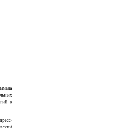
аммада
альных
игий в
пресс-
овский