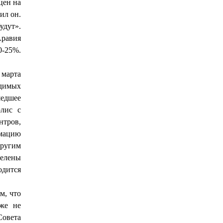
цен на
ил он.
удут».
Аравия
0-25%.
марта
одимых
шедшее
олис с
нтров,
рмацию
другим
делены
одится
м, что
уже не
Совета