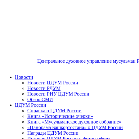
Центральное духовное управление мусульман 
Новости
Новости ЦДУМ России
Новости РДУМ
Новости РИУ ЦДУМ России
Обзор СМИ
ЦДУМ России
Справка о ЦДУМ России
Книга «Исторические очерки»
Книга «Мусульманское духовное собрание»
«Панорама Башкортостана» о ЦДУМ России
Награды ЦДУМ России
История ЦДУМ России в фотографиях