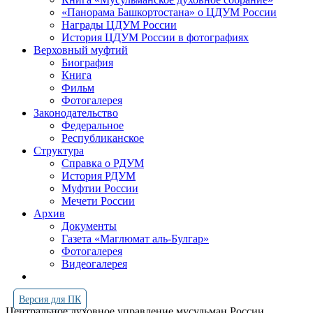
«Панорама Башкортостана» о ЦДУМ России
Награды ЦДУМ России
История ЦДУМ России в фотографиях
Верховный муфтий
Биография
Книга
Фильм
Фотогалерея
Законодательство
Федеральное
Республиканское
Структура
Справка о РДУМ
История РДУМ
Муфтии России
Мечети России
Архив
Документы
Газета «Маглюмат аль-Булгар»
Фотогалерея
Видеогалерея
Версия для ПК
Центральное духовное управление мусульман России