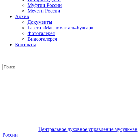
Муфтии России
Мечети России
Архив
Документы
Газета «Маглюмат аль-Булгар»
Фотогалерея
Видеогалерея
Контакты
Центральное духовное управление
мусульман России
Центральное духовное управление мусульман
России