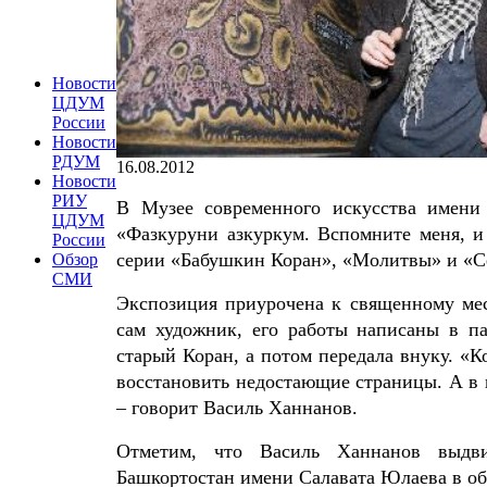
Новости
ЦДУМ
России
Новости
РДУМ
16.08.2012
Новости
РИУ
В Музее современного искусства имени
ЦДУМ
«Фазкуруни азкуркум. Вспомните меня, и 
России
серии «Бабушкин Коран», «Молитвы» и «С
Обзор
СМИ
Экспозиция приурочена к священному мес
сам художник, его работы написаны в па
старый Коран, а потом передала внуку. «К
восстановить недостающие страницы. А в н
– говорит Василь Ханнанов.
Отметим, что Василь Ханнанов выдви
Башкортостан имени Салавата Юлаева в обл