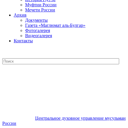
Муфтии России
Мечети России
Архив
Документы
Газета «Маглюмат аль-Булгар»
Фотогалерея
Видеогалерея
Контакты
Центральное духовное управление
мусульман России
Центральное духовное управление мусульман
России