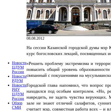
08.08.2012
На сессии Казанской городской думы мэр
курс богословских лекций, посвященных и
Новости
«Решить проблему экстремизма и террори
ЦДУМ
повысить общий уровень образованности 
России
связанный с покушениями на мусульмански
Новости
РДУМ
Городской глава напомнил, что вопрос пр
Новости
РИУ
находился под особым контролем. «Но, р
ЦДУМ
навредить, не задеть чувства верующих. 
России
зале не знают отличий салафитов, суннит
Обзор
СМИ
считает мэр, совместная работа всех – и 