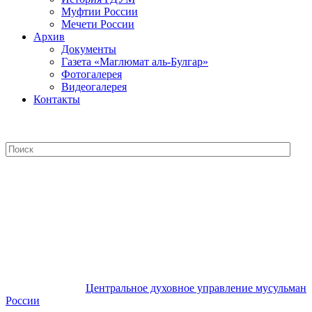
Муфтии России
Мечети России
Архив
Документы
Газета «Маглюмат аль-Булгар»
Фотогалерея
Видеогалерея
Контакты
Центральное духовное управление
мусульман России
Центральное духовное управление мусульман
России