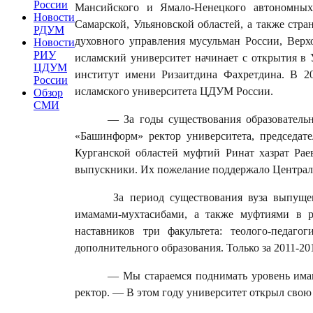
России
Мансийского и Ямало-Ненецкого автономных 
Новости
Самарской, Ульяновской областей, а также стр
РДУМ
духовного управления мусульман России, Вер
Новости
РИУ
исламский университет начинает с открытия в 
ЦДУМ
институт имени Ризаитдина Фахретдина. В 20
России
исламского университета ЦДУМ России.
Обзор
СМИ
— За годы существования образовательн
«Башинформ» ректор университета, председат
Курганской областей муфтий Ринат хазрат Ра
выпускники. Их пожелание поддержало Централь
За период существования вуза выпущен
имамами-мухтасибами, а также муфтиями в р
наставников три факультета: теолого-педаго
дополнительного образования. Только за 2011-2
— Мы стараемся поднимать уровень имам
ректор. — В этом году университет открыл свою 