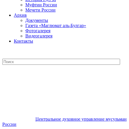
Муфтии России
Мечети России
Архив
Документы
Газета «Маглюмат аль-Булгар»
Фотогалерея
Видеогалерея
Контакты
Центральное духовное управление
мусульман России
Центральное духовное управление мусульман
России