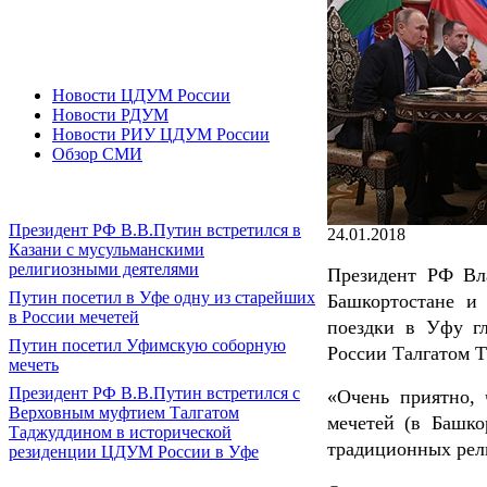
Новости ЦДУМ России
Новости РДУМ
Новости РИУ ЦДУМ России
Обзор СМИ
Президент РФ В.В.Путин встретился в
24.01.2018
Казани с мусульманскими
религиозными деятелями
Президент РФ Вл
Путин посетил в Уфе одну из старейших
Башкортостане и 
в России мечетей
поездки в Уфу гл
Путин посетил Уфимскую соборную
России Талгатом 
мечеть
Президент РФ В.В.Путин встретился с
«Очень приятно, 
Верховным муфтием Талгатом
мечетей (в Башко
Таджуддином в исторической
традиционных рели
резиденции ЦДУМ России в Уфе