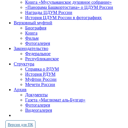
Книга «Мусульманское духовное собрание»
«Панорама Башкортостана» о ЦДУМ России
Награды ЦДУМ России
История ЦДУМ России в фотографиях
Верховный муфтий
Биография
Книга
Фильм
Фотогалерея
Законодательство
Федеральное
Республиканское
Структура
Справка о РДУМ
История РДУМ
Муфтии России
Мечети России
Архив
Документы
Газета «Маглюмат аль-Булгар»
Фотогалерея
Видеогалерея
Версия для ПК