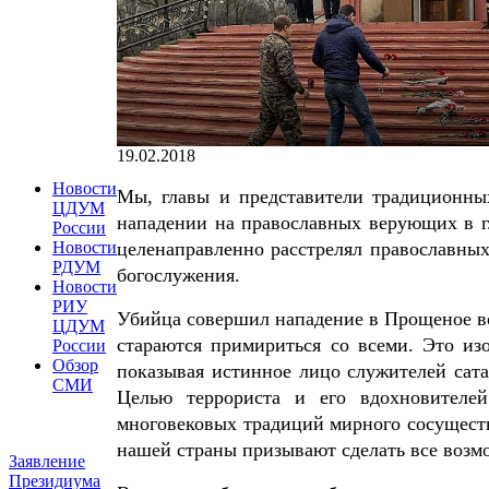
19.02.2018
Новости
Мы, главы и представители традиционных
ЦДУМ
нападении на православных верующих в г.
России
целенаправленно расстрелял православных
Новости
РДУМ
богослужения.
Новости
РИУ
Убийца совершил нападение в Прощеное во
ЦДУМ
стараются примириться со всеми. Это из
России
Обзор
показывая истинное лицо служителей сат
СМИ
Целью террориста и его вдохновителей
многовековых традиций мирного сосущест
нашей страны призывают сделать все возмо
Заявление
Президиума