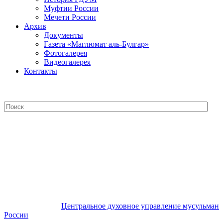
Муфтии России
Мечети России
Архив
Документы
Газета «Маглюмат аль-Булгар»
Фотогалерея
Видеогалерея
Контакты
Центральное духовное управление
мусульман России
Центральное духовное управление мусульман
России