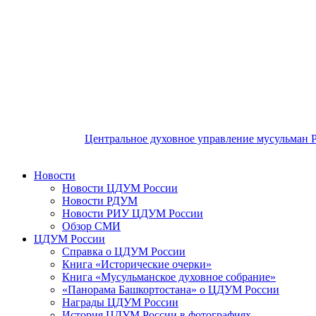
Центральное духовное управление мусульман 
Новости
Новости ЦДУМ России
Новости РДУМ
Новости РИУ ЦДУМ России
Обзор СМИ
ЦДУМ России
Справка о ЦДУМ России
Книга «Исторические очерки»
Книга «Мусульманское духовное собрание»
«Панорама Башкортостана» о ЦДУМ России
Награды ЦДУМ России
История ЦДУМ России в фотографиях