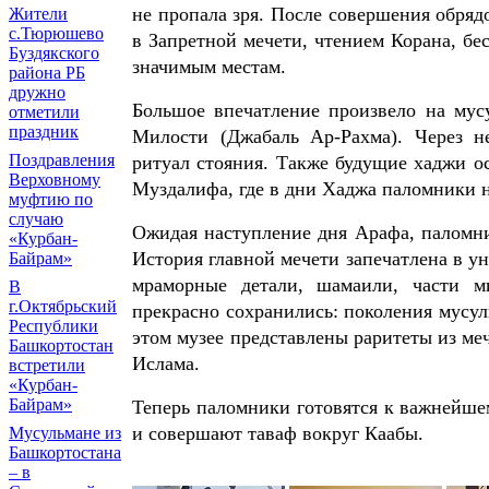
не пропала зря. После совершения обря
Жители
с.Тюрюшево
в Запретной мечети, чтением Корана, бе
Буздякского
значимым местам.
района РБ
дружно
Большое впечатление произвело на мус
отметили
праздник
Милости (Джабаль Ар-Рахма). Через н
Поздравления
ритуал стояния. Также будущие хаджи о
Верховному
Муздалифа, где в дни Хаджа паломники 
муфтию по
случаю
Ожидая наступление дня Арафа, паломни
«Курбан-
История главной мечети запечатлена в ун
Байрам»
мраморные детали, шамаили, части м
В
г.Октябрьский
прекрасно сохранились: поколения мусул
Республики
этом музее представлены раритеты из ме
Башкортостан
Ислама.
встретили
«Курбан-
Байрам»
Теперь паломники готовятся к важнейше
и совершают таваф вокруг Каабы.
Мусульмане из
Башкортостана
– в