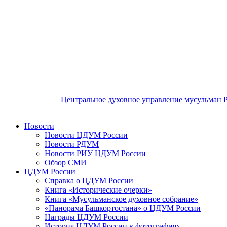
Центральное духовное управление мусульман 
Новости
Новости ЦДУМ России
Новости РДУМ
Новости РИУ ЦДУМ России
Обзор СМИ
ЦДУМ России
Справка о ЦДУМ России
Книга «Исторические очерки»
Книга «Мусульманское духовное собрание»
«Панорама Башкортостана» о ЦДУМ России
Награды ЦДУМ России
История ЦДУМ России в фотографиях