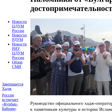
достопримечательнос
Новости
ЦДУМ
России
Новости
РДУМ
Новости
РИУ
ЦДУМ
России
Обзор
СМИ
Завершается
Хадж
Россия
встречает
Руководство официального хадж-операт
«Курбан-
Байрам»
к памятникам культуры и истории Ислам