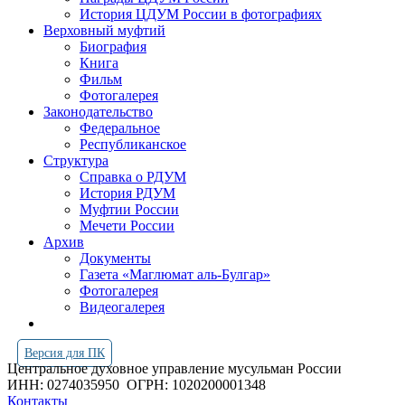
История ЦДУМ России в фотографиях
Верховный муфтий
Биография
Книга
Фильм
Фотогалерея
Законодательство
Федеральное
Республиканское
Структура
Справка о РДУМ
История РДУМ
Муфтии России
Мечети России
Архив
Документы
Газета «Маглюмат аль-Булгар»
Фотогалерея
Видеогалерея
Версия для ПК
Центральное духовное управление мусульман России
ИНН: 0274035950
ОГРН: 1020200001348
Контакты