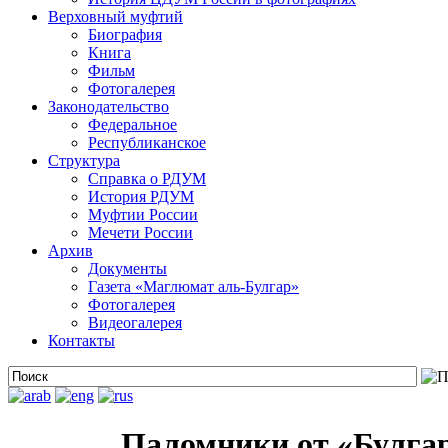
Верховный муфтий
Биография
Книга
Фильм
Фотогалерея
Законодательство
Федеральное
Республиканское
Структура
Справка о РДУМ
История РДУМ
Муфтии России
Мечети России
Архив
Документы
Газета «Маглюмат аль-Булгар»
Фотогалерея
Видеогалерея
Контакты
Паломники от «Булгар