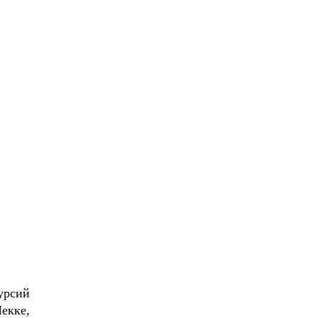
урсий
екке,