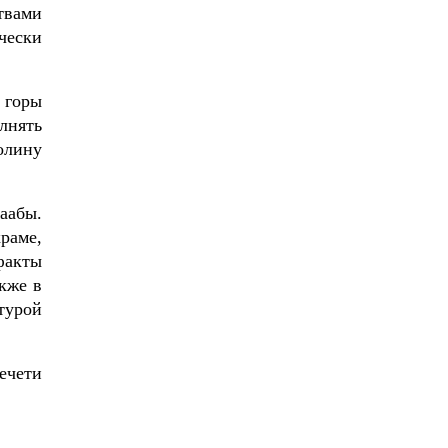
твами
чески
 горы
лнять
олину
аабы.
храме,
факты
кже в
турой
ечети