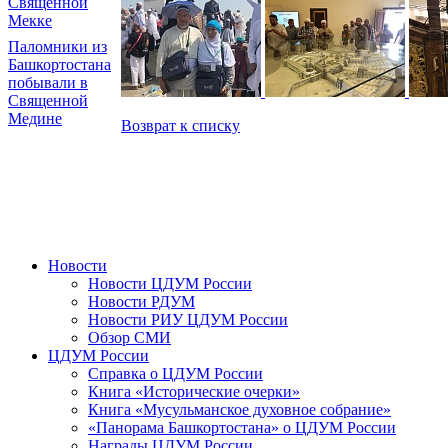
Священной
Мекке
Паломники из
Башкортостана
побывали в
Священной
Медине
Возврат к списку
Новости
Новости ЦДУМ России
Новости РДУМ
Новости РИУ ЦДУМ России
Обзор СМИ
ЦДУМ России
Справка о ЦДУМ России
Книга «Исторические очерки»
Книга «Мусульманское духовное собрание»
«Панорама Башкортостана» о ЦДУМ России
Награды ЦДУМ России