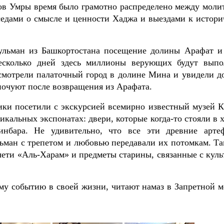
дов Умры время было грамотно распределено между моли
седами о смысле и ценности Хаджа и выездами к истори
ульман из Башкортостана посещение долины Арафат и
есколько дней здесь миллионы верующих будут выпо
смотрели палаточный город в долине Мина и увидели д
ночуют после возвращения из Арафата.
ки посетили с экскурсией всемирно известный музей К
икальных экспонатах: двери, которые когда-то стояли в 
инбара. Не удивительно, что все эти древние арте
ьман с трепетом и любовью передавали их потомкам. Та
чети «Аль-Харам» и предметы старины, связанные с куль
му событию в своей жизни, читают намаз в Запретной м