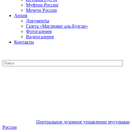
Муфтии России
Мечети России
Архив
Документы
Газета «Маглюмат аль-Булгар»
Фотогалерея
Видеогалерея
Контакты
Центральное духовное управление
мусульман России
Центральное духовное управление мусульман
России