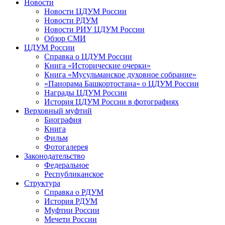
Новости
Новости ЦДУМ России
Новости РДУМ
Новости РИУ ЦДУМ России
Обзор СМИ
ЦДУМ России
Справка о ЦДУМ России
Книга «Исторические очерки»
Книга «Мусульманское духовное собрание»
«Панорама Башкортостана» о ЦДУМ России
Награды ЦДУМ России
История ЦДУМ России в фотографиях
Верховный муфтий
Биография
Книга
Фильм
Фотогалерея
Законодательство
Федеральное
Республиканское
Структура
Справка о РДУМ
История РДУМ
Муфтии России
Мечети России