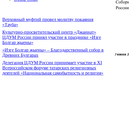
Верховный муфтий провел молитву покаяния
«Тауба»
Культурно-просветительский центр «Джаннат»
ЦДУМ России принял участие в празднике «Изге
Болгар җыены»
«Изге Болгар җыены» – Благодарственный собор в
Древних Булгарах
Делегация ЦДУМ России принимает участие в XI
Всероссийском форуме татарских религиозных
деятелей «Национальная самобытность и религия»