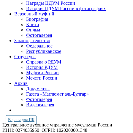
Награды ЦДУМ России
История ЦДУМ России в фотографиях
Верховный муфтий
Биография
Книга
Фильм
Фотогалерея
Законодательство
Федеральное
Республиканское
Структура
Справка о РДУМ
История РДУМ
Муфтии России
Мечети России
Архив
Документы
Газета «Маглюмат аль-Булгар»
Фотогалерея
Видеогалерея
Версия для ПК
Центральное духовное управление мусульман России
ИНН: 0274035950
ОГРН: 1020200001348