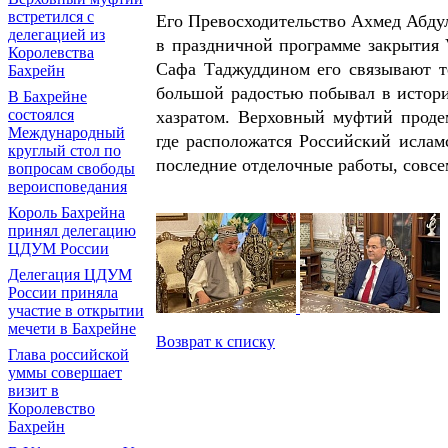
встретился с
Его Превосходительство Ахмед Абду
делегацией из
в праздничной программе закрытия
Королевства
Сафа Таджуддином его связывают т
Бахрейн
большой радостью побывал в истор
В Бахрейне
состоялся
хазратом. Верховный муфтий проде
Международный
где расположатся Российский исла
круглый стол по
последние отделочные работы, совсе
вопросам свободы
вероисповедания
Король Бахрейна
принял делегацию
ЦДУМ России
Делегация ЦДУМ
России приняла
участие в открытии
мечети в Бахрейне
Возврат к списку
Глава российской
уммы совершает
визит в
Королевство
Бахрейн