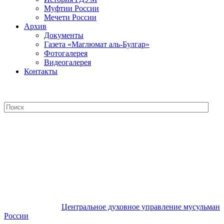
Муфтии России
Мечети России
Архив
Документы
Газета «Маглюмат аль-Булгар»
Фотогалерея
Видеогалерея
Контакты
Центральное духовное управление
мусульман России
Центральное духовное управление мусульман
России