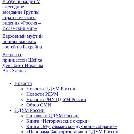
В Уфе проходит V
ежегодное
заседание Группы
стратегического
видения «Россия –
Исламский мир»
Верховный муфтий
принял высоких
гостей из Бахрейна
Встреча с
принцессой Шейха
Дейя бинт Ибрагим
Аль Халифа
Новости
Новости ЦДУМ России
Новости РДУМ
Новости РИУ ЦДУМ России
Обзор СМИ
ЦДУМ России
Справка о ЦДУМ России
Книга «Исторические очерки»
Книга «Мусульманское духовное собрание»
«Панорама Башкортостана» о ЦДУМ России