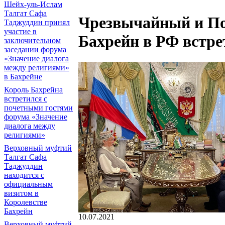
Шейх-уль-Ислам
Талгат Сафа
Чрезвычайный и По
Таджуддин принял
участие в
Бахрейн в РФ встр
заключительном
заседании форума
«Значение диалога
между религиями»
в Бахрейне
Король Бахрейна
встретился с
почетными гостями
форума «Значение
диалога между
религиями»
Верховный муфтий
Талгат Сафа
Таджуддин
находится с
официальным
визитом в
Королевстве
Бахрейн
10.07.2021
Верховный муфтий