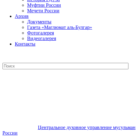
Муфтии России
Мечети России
Архив
Документы
Газета «Маглюмат аль-Булгар»
Фотогалерея
Видеогалерея
Контакты
Центральное духовное управление
мусульман России
Центральное духовное управление мусульман
России