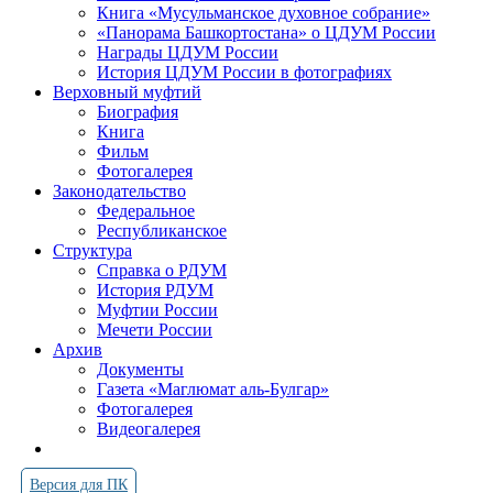
Книга «Мусульманское духовное собрание»
«Панорама Башкортостана» о ЦДУМ России
Награды ЦДУМ России
История ЦДУМ России в фотографиях
Верховный муфтий
Биография
Книга
Фильм
Фотогалерея
Законодательство
Федеральное
Республиканское
Структура
Справка о РДУМ
История РДУМ
Муфтии России
Мечети России
Архив
Документы
Газета «Маглюмат аль-Булгар»
Фотогалерея
Видеогалерея
Версия для ПК