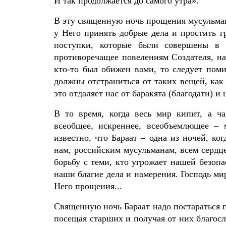
И так продолжается до самого утра».
В эту священную ночь прощения мусульма
у Него принять добрые дела и простить г
поступки, которые были совершены в т
противоречащее повелениям Создателя, на
кто-то был обижен вами, то следует поми
должны отстраниться от таких вещей, как 
это отдаляет нас от баракята (благодати) и
В то время, когда весь мир кипит, а ча
всеобщее, искреннее, всеобъемлющее – 
известно, что Бараат – одна из ночей, 
нам, российским мусульманам, всем сер
борьбу с теми, кто угрожает нашей безопа
наши благие дела и намерения. Господь ми
Него прощения...
Священную ночь Бараат надо постараться п
посещая старших и получая от них благосл