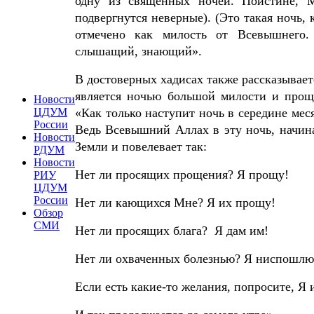
одну из священных ночей. Поистине, М
подвергнутся неверные). (Это такая ночь,
отмечено как милость от Всевышнего.
слышащий, знающий».
В достоверных хадисах также рассказывает
является ночью большой милости и проще
Новости
ЦДУМ
«Как только наступит ночь в середине мес
России
Ведь Всевышний Аллах в эту ночь, начина
Новости
Земли и повелевает так:
РДУМ
Новости
Нет ли просящих прощения? Я прощу!
РИУ
ЦДУМ
России
Нет ли кающихся Мне? Я их прощу!
Обзор
СМИ
Нет ли просящих блага?
Я дам им!
Нет ли охваченных болезнью? Я ниспошлю
Если есть какие-то желания, попросите, Я