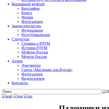
Верховный муфтий
Биография
Книга
Фильм
Фотогалерея
Законодательство
Федеральное
Республиканское
Структура
Справка о РДУМ
История РДУМ
Муфтии России
Мечети России
Архив
Документы
Газета «Маглюмат аль-Булгар»
Фотогалерея
Видеогалерея
Контакты
Паломники из