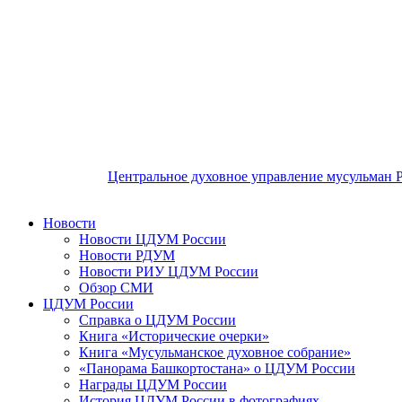
Центральное духовное управление мусульман 
Новости
Новости ЦДУМ России
Новости РДУМ
Новости РИУ ЦДУМ России
Обзор СМИ
ЦДУМ России
Справка о ЦДУМ России
Книга «Исторические очерки»
Книга «Мусульманское духовное собрание»
«Панорама Башкортостана» о ЦДУМ России
Награды ЦДУМ России
История ЦДУМ России в фотографиях