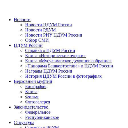
Новости
Новости ЦДУМ России
Новости РДУМ
Новости РИУ ЦДУМ России
Обзор СМИ
ЦДУМ России
Справка о ЦДУМ России
Книга «Исторические очерки»
Книга «Мусульманское духовное собрание»
«Панорама Башкортостана» о ЦДУМ России
Награды ЦДУМ России
История ЦДУМ России в фотографиях
Верховный муфтий
Биография
Книга
Фильм
Фотогалерея
Законодательство
Федеральное
Республиканское
Структура
Справка о РДУМ