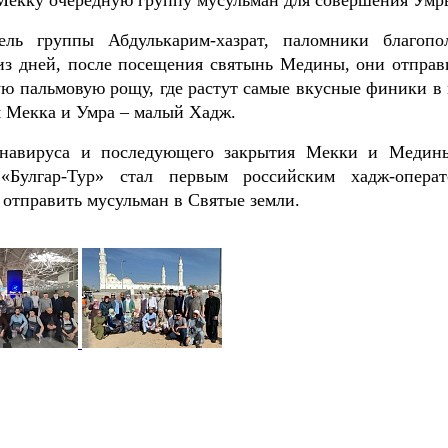
 Мекку очередную группу мусульман для совершения Ум
ель группы Абдулькарим-хазрат, паломники благопо
з дней, после посещения святынь Медины, они отправ
ую пальмовую рощу, где растут самые вкусные финики в 
я Мекка и Умра – малый Хадж.
онавируса и последующего закрытия Мекки и Медин
«Булгар-Тур» стал первым российским хадж-операт
 отправить мусульман в Святые земли.