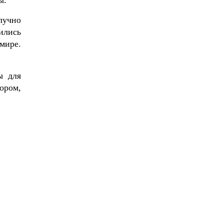
ры.
лучно
ились
мире.
ы для
ором,