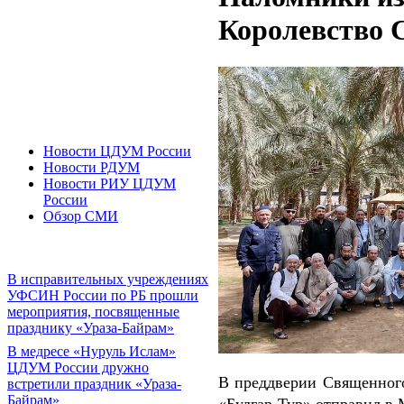
Королевство 
Новости ЦДУМ России
Новости РДУМ
Новости РИУ ЦДУМ
России
Обзор СМИ
В исправительных учреждениях
УФСИН России по РБ прошли
мероприятия, посвященные
празднику «Ураза-Байрам»
В медресе «Нуруль Ислам»
ЦДУМ России дружно
В преддверии Священног
встретили праздник «Ураза-
Байрам»