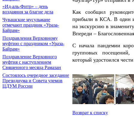
«Булгар-Тур» отправил в
«Ид-аль-Фитр» – день
Как сообщил руководит
воздаяния за благие дела
прибыли в КСА. В один и
Чувашские мусульмане
отмечают праздник «Ураза-
на экскурсию в знаменит
Байрам»
Впереди – Благословенна
Поздравления Верховному
муфтию с праздником «Ураза-
С начала пандемии кор
Байрам»
групповых посещений, 
Поздравление Верховного
который удостоился чести
муфтия с наступлением
Священного месяца Рамазан
Состоялось очередное заседание
Президиума и Совета улемов
ЦДУМ России
Возврат к списку