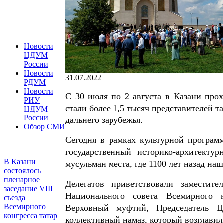
Новости
ЦДУМ
России
Новости
31.07.2022
РДУМ
Новости
С 30 июля по 2 августа в Казани прох
РИУ
стали более 1,5 тысяч представителей т
ЦДУМ
России
дальнего зарубежья.
Обзор СМИ
Сегодня в рамках культурной програм
государственный историко-архитекту
В Казани
мусульман места, где 1100 лет назад н
состоялось
пленарное
Делегатов приветствовали заместите
заседание VIII
Национального совета Всемирного 
съезда
Всемирного
Верховный муфтий, Председатель 
конгресса татар
коллективный намаз, который возглави