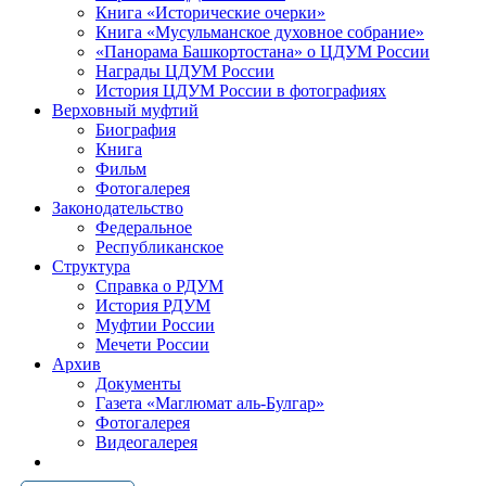
Книга «Исторические очерки»
Книга «Мусульманское духовное собрание»
«Панорама Башкортостана» о ЦДУМ России
Награды ЦДУМ России
История ЦДУМ России в фотографиях
Верховный муфтий
Биография
Книга
Фильм
Фотогалерея
Законодательство
Федеральное
Республиканское
Структура
Справка о РДУМ
История РДУМ
Муфтии России
Мечети России
Архив
Документы
Газета «Маглюмат аль-Булгар»
Фотогалерея
Видеогалерея