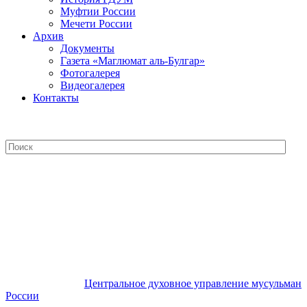
Муфтии России
Мечети России
Архив
Документы
Газета «Маглюмат аль-Булгар»
Фотогалерея
Видеогалерея
Контакты
Центральное духовное управление
мусульман России
Центральное духовное управление мусульман
России