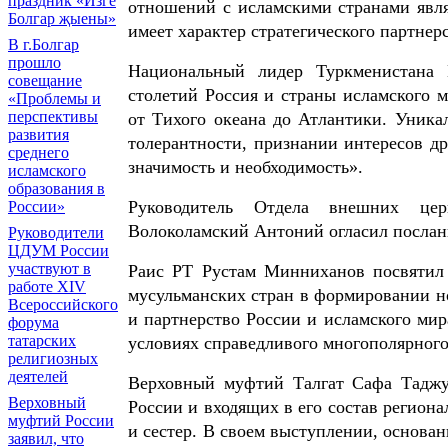
праздник «Изге
отношений с исламскими странами явл
Болгар җыены»
имеет характер стратегического партнерс
В г.Болгар
прошло
Национальный лидер Туркменистана 
совещание
столетий Россия и страны исламского 
«Проблемы и
перспективы
от Тихого океана до Атлантики. Уник
развития
толерантности, признании интересов др
среднего
значимость и необходимость».
исламского
образования в
Руководитель Отдела внешних цер
России»
Волоколамский Антоний огласил послан
Руководители
ЦДУМ России
участвуют в
Раис РТ Рустам Минниханов посвятил
работе XIV
мусульманских стран в формировании но
Всероссийского
и партнерство России и исламского мир
форума
татарских
условиях справедливого многополярного
религиозных
деятелей
Верховный муфтий Талгат Сафа Таджу
Верховный
России и входящих в его состав регион
муфтий России
и сестер. В своем выступлении, основа
заявил, что