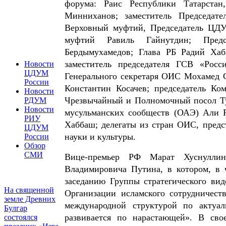
форума: Раис Республики Татарста
Минниханов; заместитель Председат
Верховный муфтий, Председатель ЦД
муфтий Равиль Гайнутдин; Предс
Бердымухамедов; Глава РБ Радий Ха
заместитель председателя ГСВ «Рос
Новости
ЦДУМ
Генерального секретаря ОИС Мохамед С
России
Константин Косачев; председатель К
Новости
Чрезвычайный и Полномочный посол Ту
РДУМ
Новости
мусульманских сообществ (ОАЭ) Али 
РИУ
Хаббаш; делегаты из стран ОИС, предс
ЦДУМ
науки и культуры.
России
Обзор
СМИ
Вице-премьер РФ Марат Хуснуллин
Владимировича Путина, в котором, в 
заседанию Группы стратегического ви
На священной
Организации исламского сотрудничест
земле Древних
международной структурой по актуа
Булгар
развивается по нарастающей». В св
состоялся