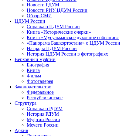
Новости РДУМ
Новости РИУ ЦДУМ России
Обзор СМИ
ЦДУМ России
Справка о ЦДУМ России
Книга «Исторические очерки»
Книга «Мусульманское духовное собрание»
«Панорама Башкортостана» о ЦДУМ России
Награды ЦДУМ России
История ЦДУМ России в фотографиях
Верховный муфтий
Биография
Книга
Фильм
Фотогалерея
Законодательство
Федеральное
Республиканское
Структура
Справка о РДУМ
История РДУМ
Муфтии России
Мечети России
Архив
Документы