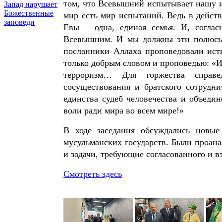
том, что Всевышний испытывает нашу ис
Запад нарушает
Божественные
мир есть мир испытаний. Ведь в дейст
заповеди
Евы – одна, единая семья. И, согла
Всевышним. И мы должны эти полюсы 
посланники Аллаха проповедовали ист
только добрым словом и проповедью: «И
терроризм… Для торжества справе
сосуществования и братского сотрудни
единства судеб человечества и объеди
воли ради мира во всем мире!»
В ходе заседания обсуждались новы
мусульманских государств. Были проан
и задачи, требующие согласованного и 
Смотреть здесь