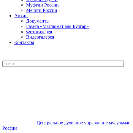
Муфтии России
Мечети России
Архив
Документы
Газета «Маглюмат аль-Булгар»
Фотогалерея
Видеогалерея
Контакты
Центральное духовное управление
мусульман России
Центральное духовное управление мусульман
России