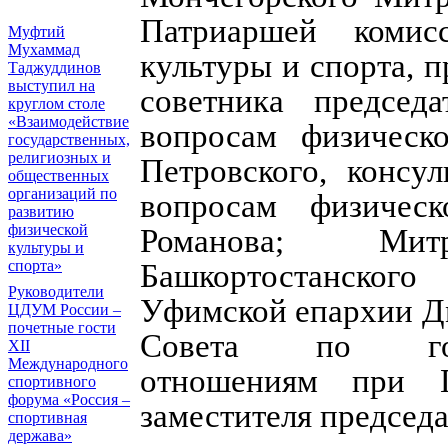
Патриаршей комис
Муфтий
Мухаммад
культуры и спорта, 
Таджуддинов
выступил на
советника председ
круглом столе
«Взаимодействие
вопросам физическ
государственных,
религиозных и
Петровского, консу
общественных
организаций по
вопросам физичес
развитию
физической
Романова; Ми
культуры и
спорта»
Башкортостанского
Руководители
Уфимской епархии Д
ЦДУМ России –
почетные гости
Совета по госуд
XII
Международного
отношениям при 
спортивного
форума «Россия –
заместителя председ
спортивная
держава»