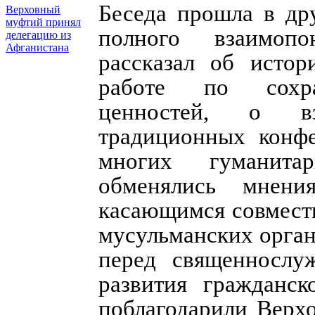
Беседа прошла в др
Верховный
муфтий принял
полного взаимоп
делегацию из
Афганистана
рассказал об исто
работе по сохра
ценностей, о вза
традиционных конфе
многих гуманита
обменялись мнени
касающимся совмест
мусульманских орган
перед священнослу
развития гражданск
поблагодарили Верх