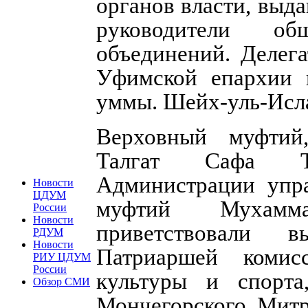
органов власти, выд
руководители об
объединений. Делег
Уфимской епархии н
уммы. Шейх-уль-Исл
Верховный муфтий
Талгат Сафа Т
Администрации упра
Новости
ЦДУМ
муфтий Мухамм
России
Новости
приветствовали в
РДУМ
Новости
Патриаршей комис
РИУ ЦДУМ
России
культуры и спорт
Обзор СМИ
Мончегорского Митр