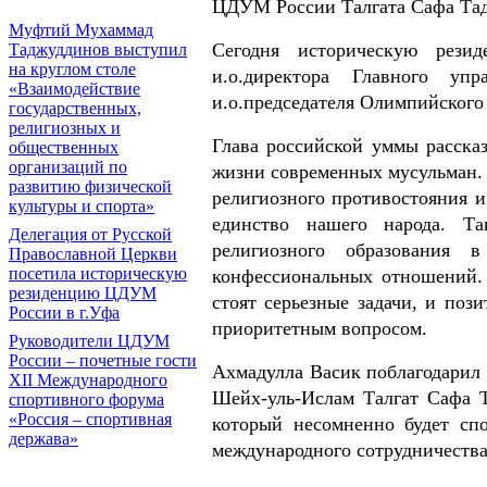
ЦДУМ России Талгата Сафа Тад
Муфтий Мухаммад
Сегодня историческую рез
Таджуддинов выступил
на круглом столе
и.о.директора Главного уп
«Взаимодействие
и.о.председателя Олимпийского
государственных,
религиозных и
Глава российской уммы расска
общественных
организаций по
жизни современных мусульман. 
развитию физической
религиозного противостояния 
культуры и спорта»
единство нашего народа. Т
Делегация от Русской
религиозного образования 
Православной Церкви
посетила историческую
конфессиональных отношений. 
резиденцию ЦДУМ
стоят серьезные задачи, и поз
России в г.Уфа
приоритетным вопросом.
Руководители ЦДУМ
России – почетные гости
Ахмадулла Васик поблагодарил 
XII Международного
Шейх-уль-Ислам Талгат Сафа 
спортивного форума
«Россия – спортивная
который несомненно будет сп
держава»
международного сотрудничества