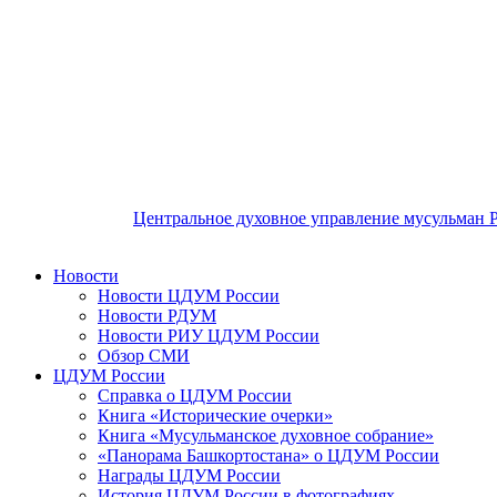
Центральное духовное управление мусульман 
Новости
Новости ЦДУМ России
Новости РДУМ
Новости РИУ ЦДУМ России
Обзор СМИ
ЦДУМ России
Справка о ЦДУМ России
Книга «Исторические очерки»
Книга «Мусульманское духовное собрание»
«Панорама Башкортостана» о ЦДУМ России
Награды ЦДУМ России
История ЦДУМ России в фотографиях