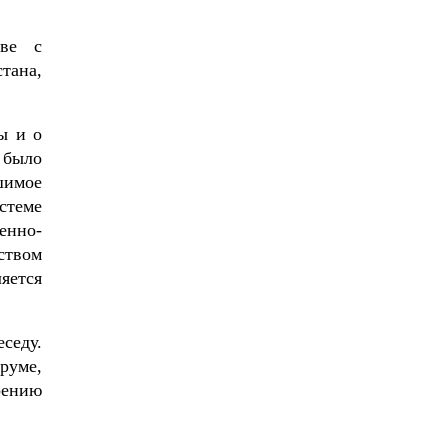
аве с
тана,
ы и о
 было
шимое
стеме
енно-
ством
яется
седу.
руме,
рению