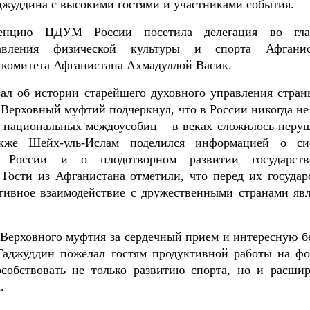
жуддина с высокими гостями и участниками события.
иденцию ЦДУМ России посетила делегация во гл
равления физической культуры и спорта Афганис
 комитета Афганистана Ахмадуллой Васик.
зал об истории старейшего духовного управления стран
Верховный муфтий подчеркнул, что в России никогда не
и национальных междоусобиц – в веках сложилось неру
акже Шейх-уль-Ислам поделился информацией о си
в России и о плодотворном развитии государств
Гости из Афганистана отметили, что перед их государ
итивное взаимодействие с дружественными странами явл
Верховного муфтия за сердечный прием и интересную бе
Таджуддин пожелал гостям продуктивной работы на фо
особствовать не только развитию спорта, но и расши
.