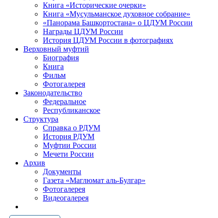
Книга «Исторические очерки»
Книга «Мусульманское духовное собрание»
«Панорама Башкортостана» о ЦДУМ России
Награды ЦДУМ России
История ЦДУМ России в фотографиях
Верховный муфтий
Биография
Книга
Фильм
Фотогалерея
Законодательство
Федеральное
Республиканское
Структура
Справка о РДУМ
История РДУМ
Муфтии России
Мечети России
Архив
Документы
Газета «Маглюмат аль-Булгар»
Фотогалерея
Видеогалерея