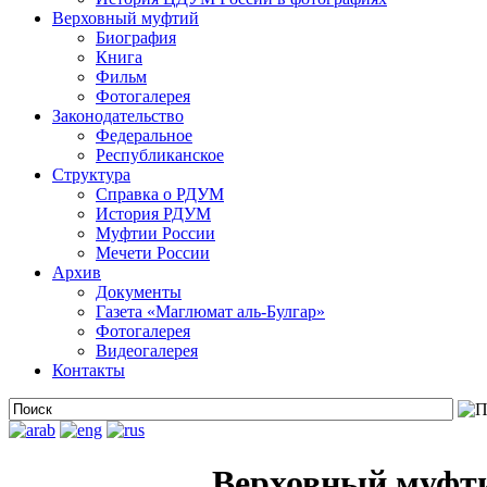
Верховный муфтий
Биография
Книга
Фильм
Фотогалерея
Законодательство
Федеральное
Республиканское
Структура
Справка о РДУМ
История РДУМ
Муфтии России
Мечети России
Архив
Документы
Газета «Маглюмат аль-Булгар»
Фотогалерея
Видеогалерея
Контакты
Верховный муфти