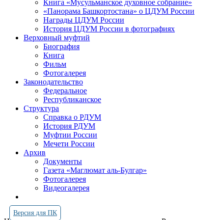
Книга «Мусульманское духовное собрание»
«Панорама Башкортостана» о ЦДУМ России
Награды ЦДУМ России
История ЦДУМ России в фотографиях
Верховный муфтий
Биография
Книга
Фильм
Фотогалерея
Законодательство
Федеральное
Республиканское
Структура
Справка о РДУМ
История РДУМ
Муфтии России
Мечети России
Архив
Документы
Газета «Маглюмат аль-Булгар»
Фотогалерея
Видеогалерея
Версия для ПК