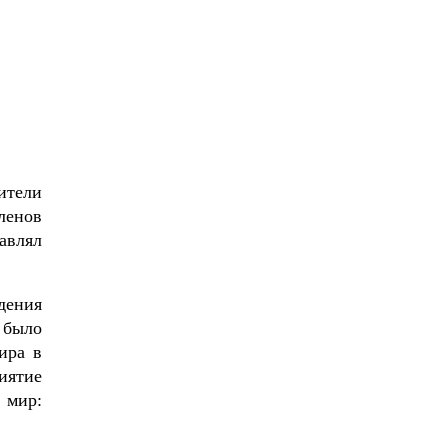
ители
ленов
авлял
дения
 было
ира в
иятие
 мир: