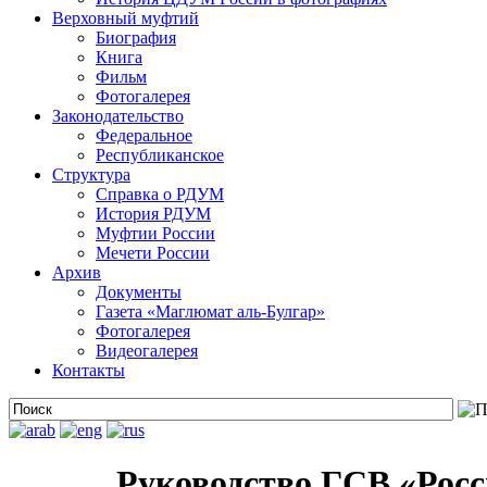
Верховный муфтий
Биография
Книга
Фильм
Фотогалерея
Законодательство
Федеральное
Республиканское
Структура
Справка о РДУМ
История РДУМ
Муфтии России
Мечети России
Архив
Документы
Газета «Маглюмат аль-Булгар»
Фотогалерея
Видеогалерея
Контакты
Руководство ГСВ «Росс