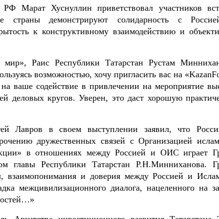
а РФ Марат Хуснуллин приветствовал участников вст
ие страны демонстрируют солидарность с Росси
рытость к конструктивному взаимодействию и объект
 мир», Раис Республики Татарстан Рустам Минниха
ользуясь возможностью, хочу пригласить вас на «KazanF
м на ваше содействие в привлечении на мероприятие вы
лей деловых кругов. Уверен, это даст хорошую практич
ей Лавров в своем выступлении заявил, что Росси
рочению дружественных связей с Организацией ислам
рукции» в отношениях между Россией и ОИС играет Г
вом главы Республики Татарстан Р.Н.Минниханова. Г
ы, взаимопонимания и доверия между Россией и Исла
адка межцивилизационного диалога, нацеленного на з
ностей…»
ль Агентства инвестиционного развития Татарстана 