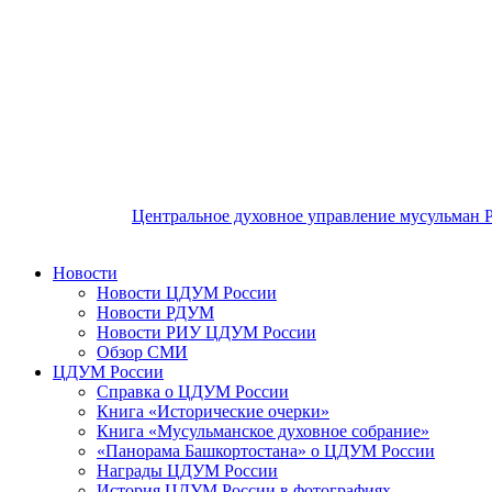
Центральное духовное управление мусульман 
Новости
Новости ЦДУМ России
Новости РДУМ
Новости РИУ ЦДУМ России
Обзор СМИ
ЦДУМ России
Справка о ЦДУМ России
Книга «Исторические очерки»
Книга «Мусульманское духовное собрание»
«Панорама Башкортостана» о ЦДУМ России
Награды ЦДУМ России
История ЦДУМ России в фотографиях