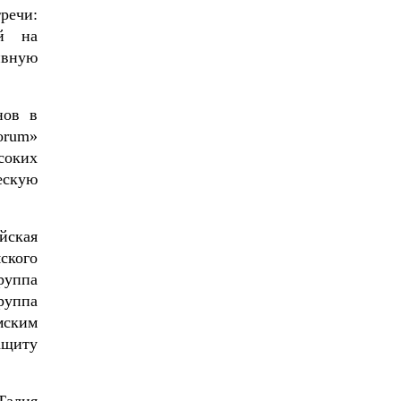
речи:
ей на
ивную
нов в
orum»
соких
ескую
йская
ского
руппа
руппа
мским
ащиту
Талия