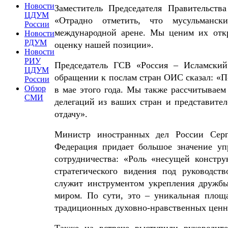
Новости
Заместитель Председателя Правительств
ЦДУМ
«Отрадно отметить, что мусульманск
России
международной арене. Мы ценим их отк
Новости
РДУМ
оценку нашей позиции».
Новости
РИУ
Председатель ГСВ «Россия – Исламский
ЦДУМ
обращении к послам стран ОИС сказал: «П
России
Обзор
в мае этого года. Мы также рассчитывае
СМИ
делегаций из ваших стран и представите
отдачу».
Министр иностранных дел России Серг
Федерация придает большое значение уп
сотрудничества: «Роль «несущей конст
стратегического видения под руководст
служит инструментом укрепления дружб
миром. По сути, это – уникальная площ
традиционных духовно-нравственных цен
Также на встрече выступили руководите