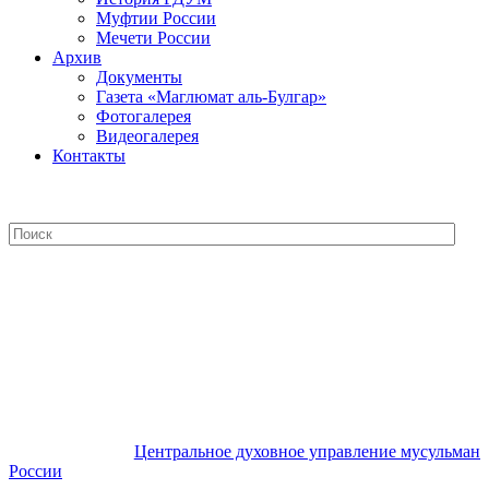
Муфтии России
Мечети России
Архив
Документы
Газета «Маглюмат аль-Булгар»
Фотогалерея
Видеогалерея
Контакты
Центральное духовное управление
мусульман России
Центральное духовное управление мусульман
России