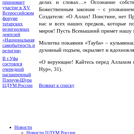
делах и словах…» Осознание собст
принимает
участие в XV
Божественным законам – с упование
Всероссийском
Создателя: «О Аллах! Поистине, нет П
форуме
нас и всех наших предков, которые по
татарских
религиозных
миров! Пусть Всевышний примет нашу 
деятелей
«Национальная
Молитва покаяния «Тауба» – кульмина
самобытность и
духовный подъем, окрыляет и вдохновл
религия»
В г.Уфа
«О верующие! Кайтесь перед Аллахом 
состоялся
Нур», 31).
очередной
расширенный
Пленум-Шура
Возврат к списку
ЦДУМ России
Новости
Новости ЦДУМ России