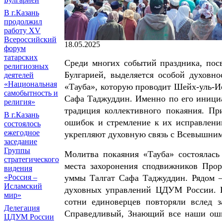
В г.Казань
продолжил
работу XV
Всероссийский
18.05.2025
форум
татарских
Среди многих событий праздника, пос
религиозных
Булгарией, выделяется особой духовн
деятелей
«Национальная
«Тауба», которую проводит Шейх-уль-
самобытность и
Сафа Таджуддин. Именно по его инициа
религия»
традиция коллективного покаяния. Пр
В г.Казань
ошибок и стремление к их исправлен
состоялось
ежегодное
укрепляют духовную связь с Всевышним
заседание
Группы
Молитва покаяния «Тауба» состоялась
стратегического
места захоронения сподвижников Прор
видения
уммы Талгат Сафа Таджуддин. Рядом –
«Россия –
Исламский
духовных управлений ЦДУМ России. Ше
мир»
сотни единоверцев повторяли вслед 
Делегация
Справедливый, Знающий все наши оши
ЦДУМ России