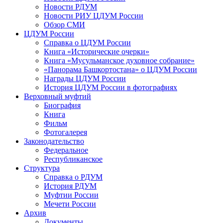
Новости РДУМ
Новости РИУ ЦДУМ России
Обзор СМИ
ЦДУМ России
Справка о ЦДУМ России
Книга «Исторические очерки»
Книга «Мусульманское духовное собрание»
«Панорама Башкортостана» о ЦДУМ России
Награды ЦДУМ России
История ЦДУМ России в фотографиях
Верховный муфтий
Биография
Книга
Фильм
Фотогалерея
Законодательство
Федеральное
Республиканское
Структура
Справка о РДУМ
История РДУМ
Муфтии России
Мечети России
Архив
Документы