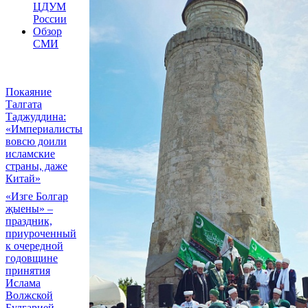
ЦДУМ
России
Обзор
СМИ
Покаяние
Талгата
Таджуддина:
«Империалисты
вовсю доили
исламские
страны, даже
Китай»
«Изге Болгар
җыены» –
праздник,
приуроченный
к очередной
годовщине
принятия
Ислама
Волжской
Булгарией