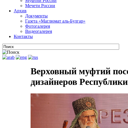
Муфтии России
Мечети России
Архив
Документы
Газета «Маглюмат аль-Булгар»
Фотогалерея
Видеогалерея
Контакты
Верховный муфтий пос
дизайнеров Республики