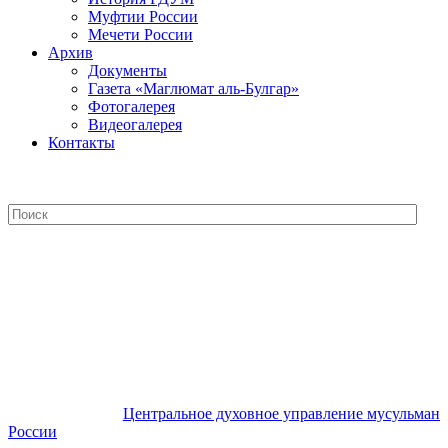
Муфтии России
Мечети России
Архив
Документы
Газета «Маглюмат аль-Булгар»
Фотогалерея
Видеогалерея
Контакты
Центральное духовное управление
мусульман России
Центральное духовное управление мусульман
России