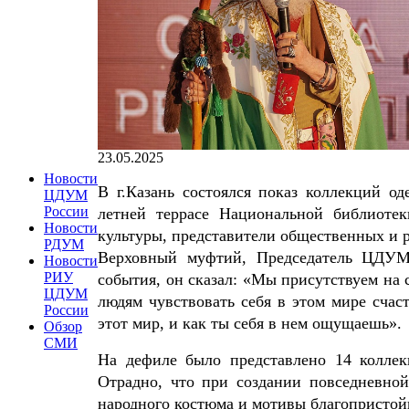
23.05.2025
Новости
В г.Казань состоялся показ коллекций о
ЦДУМ
России
летней террасе Национальной библиоте
Новости
культуры, представители общественных и 
РДУМ
Верховный муфтий, Председатель ЦДУМ 
Новости
РИУ
события, он сказал: «Мы присутствуем на 
ЦДУМ
людям чувствовать себя в этом мире сча
России
этот мир, и как ты себя в нем ощущаешь».
Обзор
СМИ
На дефиле было представлено 14 колле
Отрадно, что при создании повседневно
народного костюма и мотивы благопристой