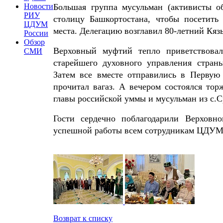
Новости
Большая группа мусульман (активисты о
РИУ
столицу Башкортостана, чтобы посетить
ЦДУМ
места. Делегацию возглавил 80-летний Кя
России
Обзор
Верховный муфтий тепло приветствовал
СМИ
старейшего духовного управления стран
Затем все вместе отправились в Первую
прочитал вагаз. А вечером состоялся то
главы российской уммы и мусульман из с.С
Гости сердечно поблагодарили Верховн
успешной работы всем сотрудникам ЦДУМ
Возврат к списку