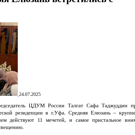
24.07.2025
редседатель ЦДУМ России Талгат Сафа Таджуддин п
ческой резиденции в г.Уфа. Средняя Елюзань – крупн
 нем действуют 11 мечетей, и самое пристальное вни
освещению.