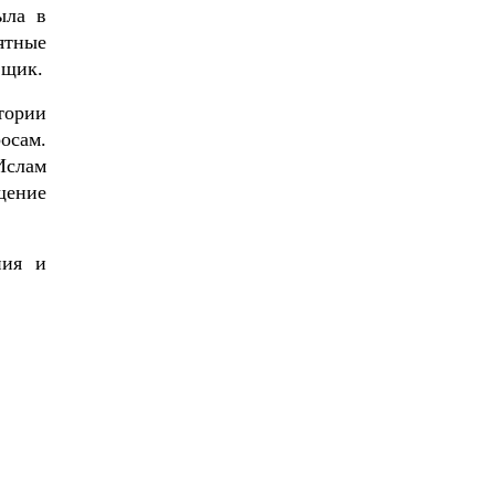
ыла в
ятные
вщик.
тории
осам.
Ислам
щение
ния и