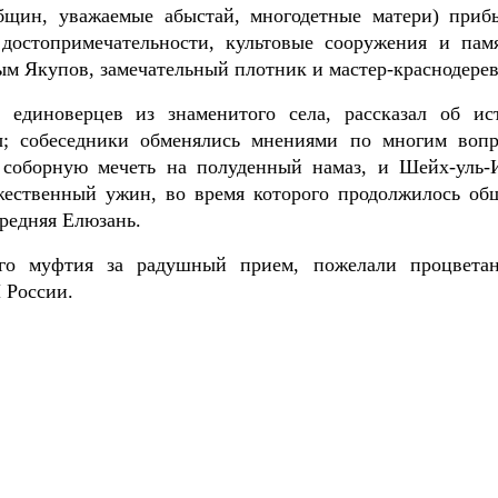
бщин, уважаемые абыстай, многодетные матери) приб
 достопримечательности, культовые сооружения и пам
зым Якупов, замечательный плотник и мастер-краснодере
 единоверцев из знаменитого села, рассказал об ис
ы; собеседники обменялись мнениями по многим вопр
 соборную мечеть на полуденный намаз, и Шейх-уль-
ржественный ужин, во время которого продолжилось об
редняя Елюзань.
ого муфтия за радушный прием, пожелали процвета
 России.