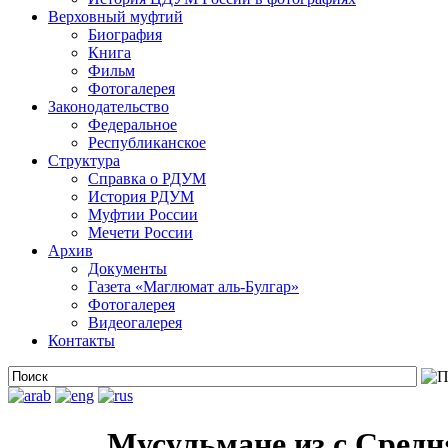
Верховный муфтий
Биография
Книга
Фильм
Фотогалерея
Законодательство
Федеральное
Республиканское
Структура
Справка о РДУМ
История РДУМ
Муфтии России
Мечети России
Архив
Документы
Газета «Маглюмат аль-Булгар»
Фотогалерея
Видеогалерея
Контакты
Мусульмане из с.Средн