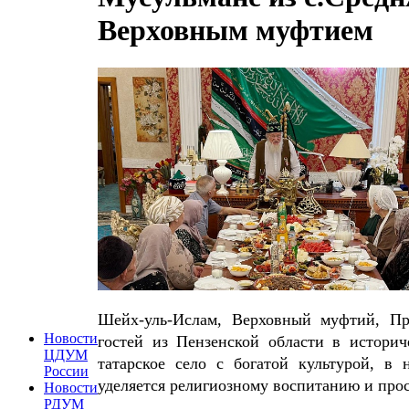
Верховным муфтием
Шейх-уль-Ислам, Верховный муфтий, П
Новости
гостей из Пензенской области в истори
ЦДУМ
татарское село с богатой культурой, в
России
уделяется религиозному воспитанию и пр
Новости
РДУМ