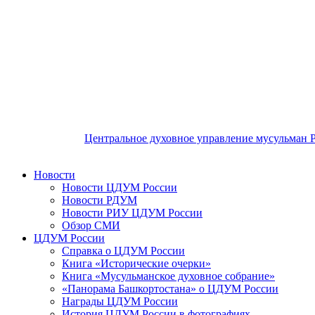
Центральное духовное управление мусульман 
Новости
Новости ЦДУМ России
Новости РДУМ
Новости РИУ ЦДУМ России
Обзор СМИ
ЦДУМ России
Справка о ЦДУМ России
Книга «Исторические очерки»
Книга «Мусульманское духовное собрание»
«Панорама Башкортостана» о ЦДУМ России
Награды ЦДУМ России
История ЦДУМ России в фотографиях