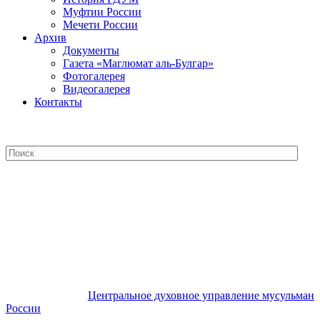
Муфтии России
Мечети России
Архив
Документы
Газета «Маглюмат аль-Булгар»
Фотогалерея
Видеогалерея
Контакты
Центральное духовное управление
мусульман России
Центральное духовное управление мусульман
России