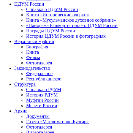
ЦДУМ России
Справка о ЦДУМ России
Книга «Исторические очерки»
Книга «Мусульманское духовное собрание»
«Панорама Башкортостана» о ЦДУМ России
Награды ЦДУМ России
История ЦДУМ России в фотографиях
Верховный муфтий
Биография
Книга
Фильм
Фотогалерея
Законодательство
Федеральное
Республиканское
Структура
Справка о РДУМ
История РДУМ
Муфтии России
Мечети России
Архив
Документы
Газета «Маглюмат аль-Булгар»
Фотогалерея
Видеогалерея