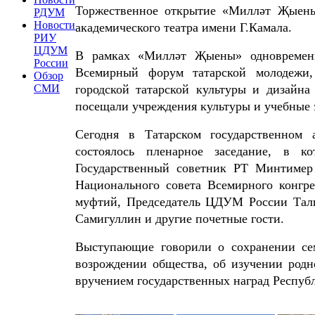
Торжественное открытие «Милләт Җыены»
РДУМ
Новости
академического театра имени Г.Камала.
РИУ
ЦДУМ
В рамках «Милләт Җыены» одновремен
России
Всемирный форум татарской молодежи, 
Обзор
городской татарской культуры и дизайна
СМИ
посещали учреждения культуры и учебные 
Сегодня в Татарском государственном
состоялось пленарное заседание, в 
Государственный советник РТ Минтимер 
Национального совета Всемирного конгр
муфтий, Председатель ЦДУМ России Тал
Самигуллин и другие почетные гости.
Выступающие говорили о сохранении се
возрождении общества, об изучении родн
вручением государственных наград Респуб