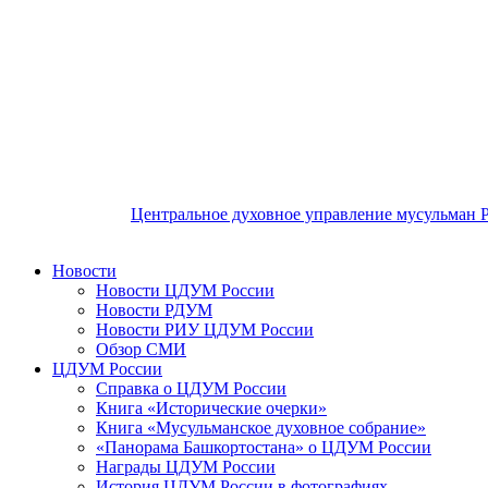
Центральное духовное управление мусульман 
Новости
Новости ЦДУМ России
Новости РДУМ
Новости РИУ ЦДУМ России
Обзор СМИ
ЦДУМ России
Справка о ЦДУМ России
Книга «Исторические очерки»
Книга «Мусульманское духовное собрание»
«Панорама Башкортостана» о ЦДУМ России
Награды ЦДУМ России
История ЦДУМ России в фотографиях