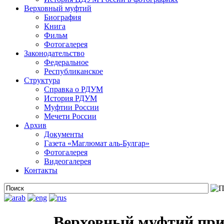
Верховный муфтий
Биография
Книга
Фильм
Фотогалерея
Законодательство
Федеральное
Республиканское
Структура
Справка о РДУМ
История РДУМ
Муфтии России
Мечети России
Архив
Документы
Газета «Маглюмат аль-Булгар»
Фотогалерея
Видеогалерея
Контакты
Верховный муфтий при