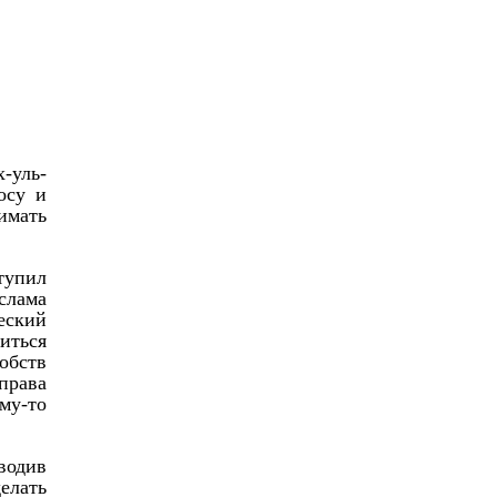
-уль-
осу и
имать
тупил
слама
еский
иться
обств
права
му-то
водив
елать