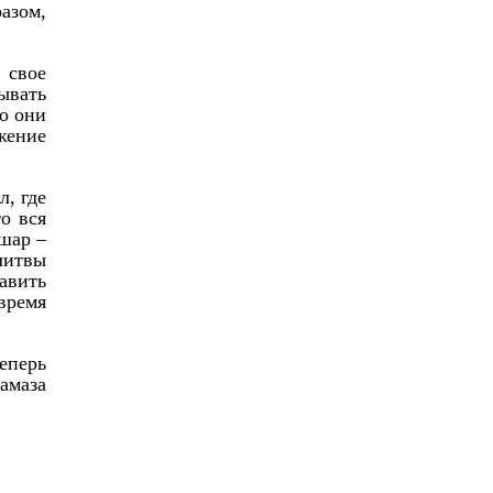
азом,
 свое
ывать
то они
жение
л, где
о вся
 шар –
литвы
авить
время
еперь
амаза