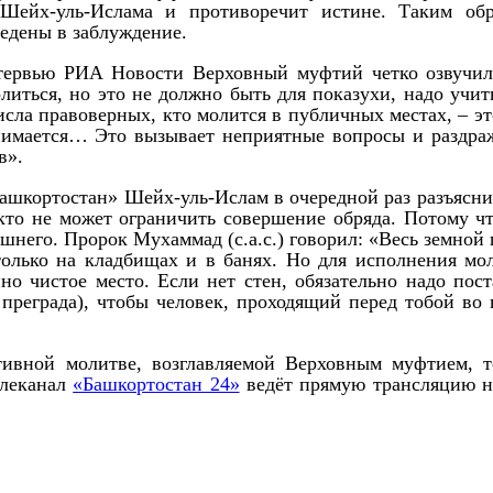
 Шейх-уль-Ислама и противоречит истине. Таким обр
ведены в заблуждение.
нтервью РИА Новости Верховный муфтий четко озвучил
иться, но это не должно быть для показухи, надо учит
числа правоверных, кто молится в публичных местах, – э
нимается… Это вызывает неприятные вопросы и раздра
в».
Башкортостан» Шейх-уль-Ислам в очередной раз разъясни
то не может ограничить совершение обряда. Потому чт
вышнего. Пророк Мухаммад (с.а.с.) говорил: «Весь земной
только на кладбищах и в банях. Но для исполнения мо
но чистое место. Если нет стен, обязательно надо пост
 преграда), чтобы человек, проходящий перед тобой во 
тивной молитве, возглавляемой Верховным муфтием, т
елеканал
«Башкортостан 24»
ведёт прямую трансляцию н