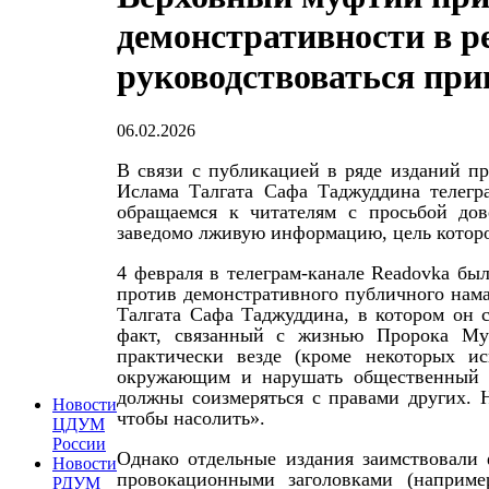
демонстративности в р
руководствоваться при
06.02.2026
В связи с публикацией в ряде изданий п
Ислама Талгата Сафа Таджуддина телегр
обращаемся к читателям с просьбой до
заведомо лживую информацию, цель которо
4 февраля в телеграм-канале Readovka б
против демонстративного публичного нам
Талгата Сафа Таджуддина, в котором он 
факт, связанный с жизнью Пророка Муха
практически везде (кроме некоторых и
окружающим и нарушать общественный п
должны соизмеряться с правами других. 
Новости
чтобы насолить».
ЦДУМ
России
Однако отдельные издания заимствовали 
Новости
провокационными заголовками (наприме
РДУМ