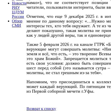
намаз»), что не соответствует позиции
Новости
читатели, пользователи интернета, были в
РИУ
ЦДУМ
Отметим, что еще 9 декабря 2025 г. в и
России
мнение по данному вопросу: «…Нужно мол
Обзор
интересы тех, кто тебя окружает. А те из 
СМИ
делают показушно, такая молитва не при
как у людей другой веры, так и единоверце
Также 5 февраля 2026 г. на канале ГТРК «
верующие могут совершать молитвы: «Ник
земля и всё, что есть, – это творение Все
это храм Божий». Запрещается молиться 
есть свои условия: должно быть совершен
шест перед собой (это называется сутра –
молитвы, не стал грешным из-за тебя».
Напомним, что присоединиться к коллек
может каждый верующий. По пятницам т
из Первой соборной мечети г.Уфы.
Возврат к списку