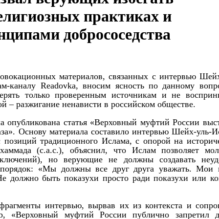
елигиозных практиках и
нципами добрососедства
ровокационных материалов, связанных с интервью Шейх
ам-каналу Readovka, вносим ясность по данному вопр
верять только проверенным источникам и не восприн
й – разжигание ненависти в российском обществе.
ыла опубликована статья «Верховный муфтий России выс
аза». Основу материала составило интервью Шейх-уль-И
с позиций традиционного Ислама, с опорой на историч
ммада (с.а.с.), объяснил, что Ислам позволяет мол
сключений), но верующие не должны создавать неуд
орядок: «Мы должны все друг друга уважать. Мои 
Не должно быть показухи просто ради показухи или ко
фрагменты интервью, вырвав их из контекста и сопро
р, «Верховный муфтий России публично запретил д