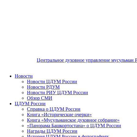
Центральное духовное управление мусульман 
Новости
Новости ЦДУМ России
Новости РДУМ
Новости РИУ ЦДУМ России
Обзор СМИ
ЦДУМ России
Справка о ЦДУМ России
Книга «Исторические очерки»
Книга «Мусульманское духовное собрание»
«Панорама Башкортостана» о ЦДУМ России
Награды ЦДУМ России
История ЦДУМ России в фотографиях