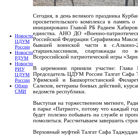
Сегодня, в день великого праздника Курба
просветительского комплекса в память о
инициировано Главой РБ Радием Хабировы
единства. АНО ДО «Военно-патриотичес
Новости
Российской Федерации Серафимова Максим
ЦДУМ
бывшей воинской части в с.Алкино-
России
старшеклассников, спартакиады по в
Новости
Всероссийской патриотической игры «Зарн
РДУМ
Новости
В церемонии приняли участие: Глава 
РИУ
Председатель ЦДУМ России Талгат Сафа Т
ЦДУМ
Уфимский и Башкортостанский Филарет
России
Салихов, ветераны боевых действий, курс
Обзор
ведомств республики.
СМИ
Выступая на торжественном митинге, Рад
в парке «Патриот», потому что каждый год
будет полезно побывать на службе и про
помолиться. Рассчитываем завершить строи
Верховный муфтий Талгат Сафа Таджуддин