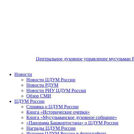
Центральное духовное управление мусульман 
Новости
Новости ЦДУМ России
Новости РДУМ
Новости РИУ ЦДУМ России
Обзор СМИ
ЦДУМ России
Справка о ЦДУМ России
Книга «Исторические очерки»
Книга «Мусульманское духовное собрание»
«Панорама Башкортостана» о ЦДУМ России
Награды ЦДУМ России
История ЦДУМ России в фотографиях