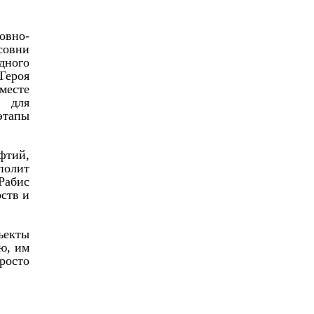
ховно-
совни
дного
Героя
месте
ы для
этапы
фтий,
полит
Рабис
ств и
ъекты
ю, им
росто