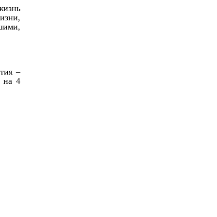
жизнь
изни,
шими,
тия –
 на 4