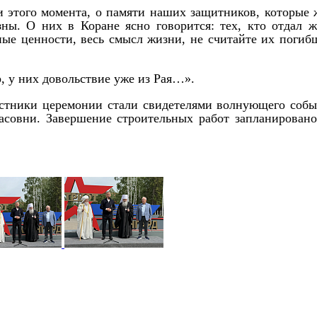
ти этого момента, о памяти наших защитников, которые 
зны. О них в Коране ясно говорится: тех, кто отдал ж
ные ценности, весь смысл жизни, не считайте их погиб
р, у них довольствие уже из Рая…».
стники церемонии стали свидетелями волнующего собы
асовни. Завершение строительных работ запланировано