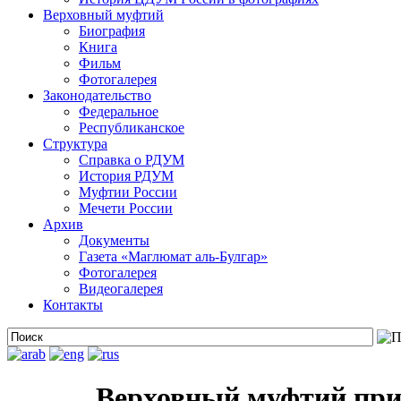
Верховный муфтий
Биография
Книга
Фильм
Фотогалерея
Законодательство
Федеральное
Республиканское
Структура
Справка о РДУМ
История РДУМ
Муфтии России
Мечети России
Архив
Документы
Газета «Маглюмат аль-Булгар»
Фотогалерея
Видеогалерея
Контакты
Верховный муфтий при