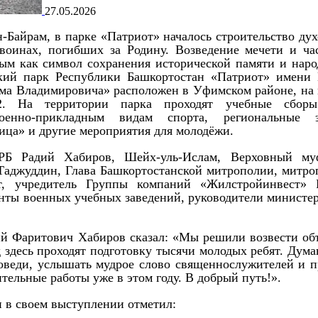
27.05.2026
н-Байрам, в парке «Патриот» началось строительство ду
 воинах, погибших за Родину. Возведение мечети и ча
м как символ сохранения исторической памяти и наро
кий парк Республики Башкортостан «Патриот» имени 
а Владимировича» расположен в Уфимском районе, на 
2. На территории парка проходят учебные сбор
оенно-прикладным видам спорта, региональные 
ица» и другие мероприятия для молодёжи.
РБ Радий Хабиров, Шейх-уль-Ислам, Верховный му
аджуддин, Глава Башкортостанской митрополии, митро
, учредитель Группы компаний «Жилстройинвест» 
анты военных учебных заведений, руководители министер
ий Фаритович Хабиров сказал: «Мы решили возвести об
 здесь проходят подготовку тысячи молодых ребят. Дума
поведи, услышать мудрое слово священнослужителей и п
тельные работы уже в этом году. В добрый путь!».
 в своем выступлении отметил: