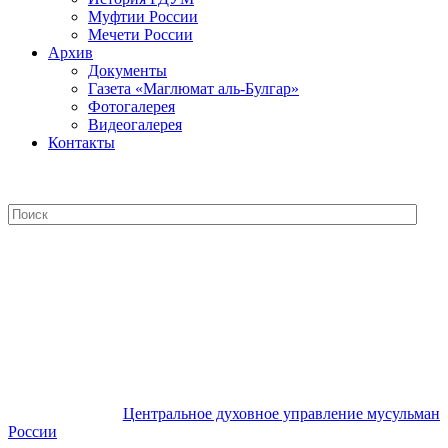
Муфтии России
Мечети России
Архив
Документы
Газета «Маглюмат аль-Булгар»
Фотогалерея
Видеогалерея
Контакты
Центральное духовное управление
мусульман России
Центральное духовное управление мусульман
России