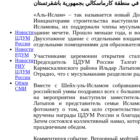
 في منطقة كارماسكالي بجمهورية باشقرتستان
«Аль-Ислам» – так называется новый До
Инициаторами строительства выступил
Исламовы, их поддержали члены мусульм
здание мечети. Прошло меньше года, и в
Новости
Двухэтажное здание с отдельными входа
ЦДУМ
России
отдельными помещениями для образователь
Новости
РДУМ
Участниками церемонии открытия стал
Новости
Председатель ЦДУМ России Талгат 
РИУ
Кармаскалинского района Ильдар Латыпов
ЦДУМ
Отрадно, что с мусульманами разделили ра
России
Обзор
Вместе с Шейх-уль-Исламом собравшие
СМИ
российской уммы поздравил всех с больши
на мероприятии выступили заместител
Латыпов и представитель семьи Ислам
фотокнигу о том, как шло строительств
вручены награды ЦДУМ России и благода
Затем состоялся коллективный намаз, кот
праздничным обедом.
Комментируя событие, Верховный муфтий Та