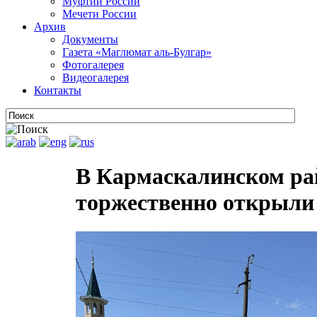
Муфтии России
Мечети России
Архив
Документы
Газета «Маглюмат аль-Булгар»
Фотогалерея
Видеогалерея
Контакты
В Кармаскалинском ра
торжественно открыли