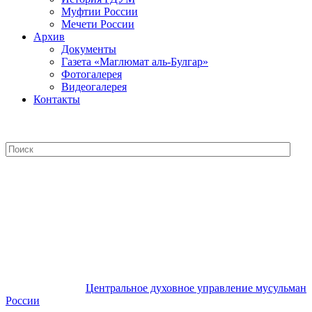
Муфтии России
Мечети России
Архив
Документы
Газета «Маглюмат аль-Булгар»
Фотогалерея
Видеогалерея
Контакты
Центральное духовное управление
мусульман России
Центральное духовное управление мусульман
России