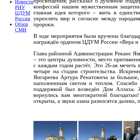
просвещения; рассказал о духовной подд
Новости
конфессий нашим мужественным защитник
РИУ
главная идея которого – жить в единств
ЦДУМ
укреплять мир и согласие между народам
России
пророки.
Обзор
СМИ
В ходе мероприятия были вручены благода
награждён орденом ЦДУМ России «Вера и 
Глава районной Администрации Реканс Яма
– это центры духовности, место притяжени
с каждым годом растёт. Это 26-ая мечеть
четыре на стадии строительства. Искрен
Янгареева Артура Ренатовича за большое,
наполненным светом и теплом. Спасибо
поддержкой был возведён Дом Аллаха. 
вернулись вам многократной благодатью!
открыты, а звуки азана разносятся далеко,