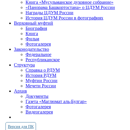
Книга «Мусульманское духовное собрание»
«Панорама Башкортостана» о ЦДУМ России
Награды ЦДУМ России
История ЦДУМ России в фотографиях
Верховный муфтий
Биография
Книга
Фильм
Фотогалерея
Законодательство
Федеральное
Республиканское
Структура
Справка о РДУМ
История РДУМ
Муфтии России
Мечети России
Архив
Документы
Газета «Маглюмат аль-Булгар»
Фотогалерея
Видеогалерея
Версия для ПК