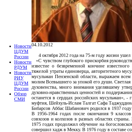
04.10.2012
Новости
ЦДУМ
4 октября 2012 года на 75-м году жизни ушел 
России
«С чувством глубокого прискорбия руководств
Новости
известие о безвременной кончине известного 
РДУМ
тяжелой утраты единоверца, авторитетного мусу
Новости
мусульман Пензенской области, выражаем всем
РИУ
молим Всевышнего за упокой его души. Светлая 
ЦДУМ
духовенства, много внимания уделявшему утв
России
духовно-нравственных ценностей и поддержани
Обзор
останется в сердцах российских мусульман», -
СМИ
муфтия, Шейхуль-Ислам Талгат Сафа Таджуддин
Бибарсов Аббас Шабанович родился в 1937 году
В 1956-1964 годах после окончания 9 классо
совхозов и колхозов в разных областях страны.
1975 годах продолжил обучение на богословском
совершил хадж в Мекку. В 1976 году в составе с