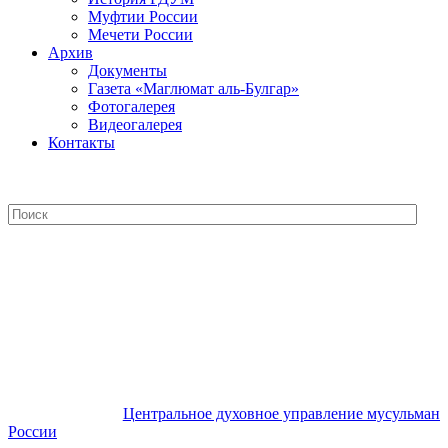
Муфтии России
Мечети России
Архив
Документы
Газета «Маглюмат аль-Булгар»
Фотогалерея
Видеогалерея
Контакты
Центральное духовное управление
мусульман России
Центральное духовное управление мусульман
России