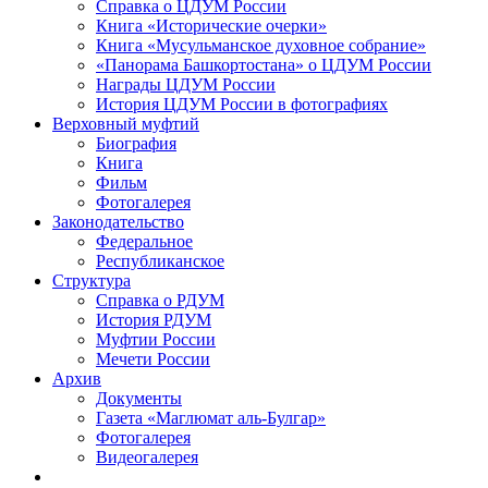
Справка о ЦДУМ России
Книга «Исторические очерки»
Книга «Мусульманское духовное собрание»
«Панорама Башкортостана» о ЦДУМ России
Награды ЦДУМ России
История ЦДУМ России в фотографиях
Верховный муфтий
Биография
Книга
Фильм
Фотогалерея
Законодательство
Федеральное
Республиканское
Структура
Справка о РДУМ
История РДУМ
Муфтии России
Мечети России
Архив
Документы
Газета «Маглюмат аль-Булгар»
Фотогалерея
Видеогалерея