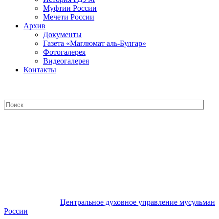
Муфтии России
Мечети России
Архив
Документы
Газета «Маглюмат аль-Булгар»
Фотогалерея
Видеогалерея
Контакты
Центральное духовное управление
мусульман России
Центральное духовное управление мусульман
России