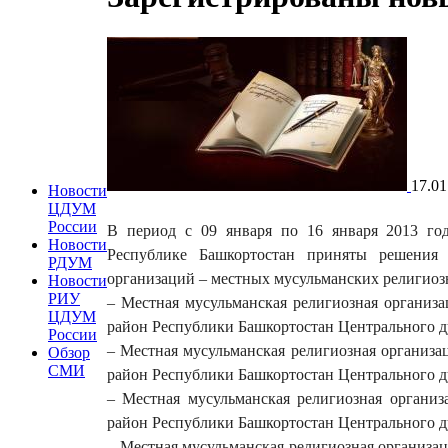
17.01
Новости
ЦДУМ
России
В период с 09 января по 16 января 2013 го
Новости
Республике Башкортостан приняты решения 
РДУМ
организаций – местных мусульманских религиоз
Новости
РИУ
– Местная мусульманская религиозная организ
ЦДУМ
район Республики Башкортостан Центрального д
России
– Местная мусульманская религиозная организ
Обзор
СМИ
район Республики Башкортостан Центрального д
– Местная мусульманская религиозная органи
район Республики Башкортостан Центрального д
– Местная мусульманская религиозная организ