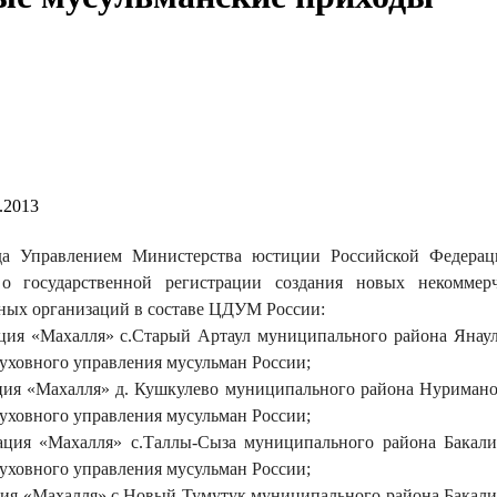
.2013
да Управлением Министерства юстиции Российской Федера
о государственной регистрации создания новых некоммер
ных организаций в составе ЦДУМ России:
ация «Махалля» с.Старый Артаул муниципального района Янау
уховного управления мусульман России;
ация «Махалля» д. Кушкулево муниципального района Нуриман
уховного управления мусульман России;
зация «Махалля» с.Таллы-Сыза муниципального района Бакал
уховного управления мусульман России;
ация «Махалля» с.Новый Тумутук муниципального района Бакал