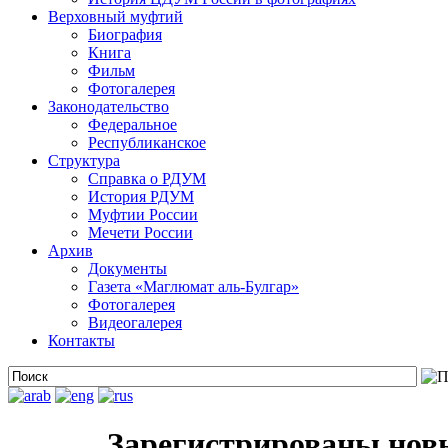
Верховный муфтий
Биография
Книга
Фильм
Фотогалерея
Законодательство
Федеральное
Республиканское
Структура
Справка о РДУМ
История РДУМ
Муфтии России
Мечети России
Архив
Документы
Газета «Маглюмат аль-Булгар»
Фотогалерея
Видеогалерея
Контакты
Зарегистрированы нов