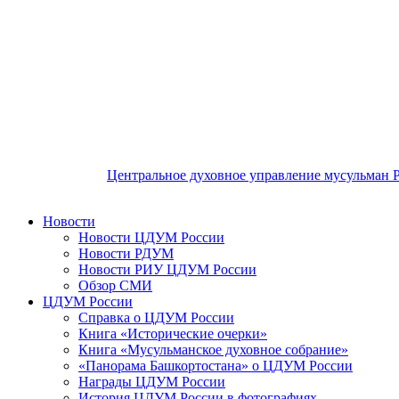
Центральное духовное управление мусульман 
Новости
Новости ЦДУМ России
Новости РДУМ
Новости РИУ ЦДУМ России
Обзор СМИ
ЦДУМ России
Справка о ЦДУМ России
Книга «Исторические очерки»
Книга «Мусульманское духовное собрание»
«Панорама Башкортостана» о ЦДУМ России
Награды ЦДУМ России
История ЦДУМ России в фотографиях