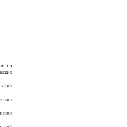
ции по
ческих
льский
овский
инский
инский