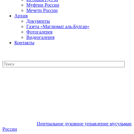
Муфтии России
Мечети России
Архив
Документы
Газета «Маглюмат аль-Булгар»
Фотогалерея
Видеогалерея
Контакты
Центральное духовное управление
мусульман России
Центральное духовное управление мусульман
России