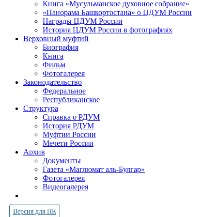
Книга «Мусульманское духовное собрание»
«Панорама Башкортостана» о ЦДУМ России
Награды ЦДУМ России
История ЦДУМ России в фотографиях
Верховный муфтий
Биография
Книга
Фильм
Фотогалерея
Законодательство
Федеральное
Республиканское
Структура
Справка о РДУМ
История РДУМ
Муфтии России
Мечети России
Архив
Документы
Газета «Маглюмат аль-Булгар»
Фотогалерея
Видеогалерея
Версия для ПК