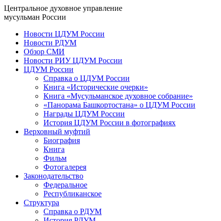
Центральное духовное управление
мусульман России
Новости ЦДУМ России
Новости РДУМ
Обзор СМИ
Новости РИУ ЦДУМ России
ЦДУМ России
Справка о ЦДУМ России
Книга «Исторические очерки»
Книга «Мусульманское духовное собрание»
«Панорама Башкортостана» о ЦДУМ России
Награды ЦДУМ России
История ЦДУМ России в фотографиях
Верховный муфтий
Биография
Книга
Фильм
Фотогалерея
Законодательство
Федеральное
Республиканское
Структура
Справка о РДУМ
История РДУМ