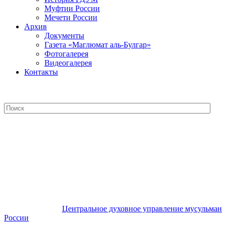
Муфтии России
Мечети России
Архив
Документы
Газета «Маглюмат аль-Булгар»
Фотогалерея
Видеогалерея
Контакты
Центральное духовное управление
мусульман России
Центральное духовное управление мусульман
России