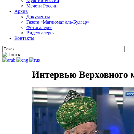
Муфтии России
Мечети России
Архив
Документы
Газета «Маглюмат аль-Булгар»
Фотогалерея
Видеогалерея
Контакты
Интервью Верховного м