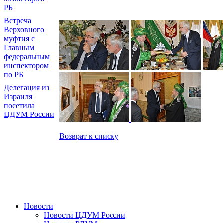
РБ
Встреча
Верховного
муфтия с
Главным
федеральным
инспектором
по РБ
Делегация из
Израиля
посетила
ЦДУМ России
Возврат к списку
Новости
Новости ЦДУМ России