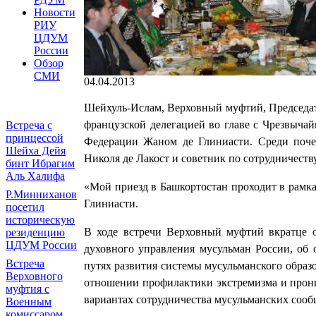
Новости
РИУ
ЦДУМ
России
Обзор
СМИ
04.04.2013
Шейхуль-Ислам, Верховный муфтий, Председа
французской делегацией во главе с Чрезвыч
Встреча с
принцессой
Федерации Жаном де Глиниасти. Среди поче
Шейха Дейя
Николя де Лакост и советник по сотрудничеств
бинт Ибрагим
Аль Халифа
«Мой приезд в Башкортостан проходит в рамк
Р.Минниханов
Глиниасти.
посетил
историческую
В ходе встречи Верховный муфтий вкратце о
резиденцию
ЦДУМ России
духовного управления мусульман России, об 
Встреча
путях развития системы мусульманского образ
Верховного
отношении профилактики экстремизма и прони
муфтия с
вариантах сотрудничества мусульманских сообщ
Военным
комиссаром