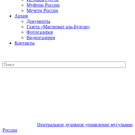
Муфтии России
Мечети России
Архив
Документы
Газета «Маглюмат аль-Булгар»
Фотогалерея
Видеогалерея
Контакты
Центральное духовное управление
мусульман России
Центральное духовное управление мусульман
России