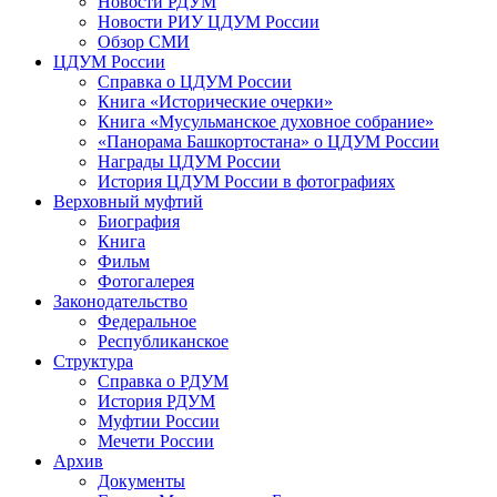
Новости РДУМ
Новости РИУ ЦДУМ России
Обзор СМИ
ЦДУМ России
Справка о ЦДУМ России
Книга «Исторические очерки»
Книга «Мусульманское духовное собрание»
«Панорама Башкортостана» о ЦДУМ России
Награды ЦДУМ России
История ЦДУМ России в фотографиях
Верховный муфтий
Биография
Книга
Фильм
Фотогалерея
Законодательство
Федеральное
Республиканское
Структура
Справка о РДУМ
История РДУМ
Муфтии России
Мечети России
Архив
Документы