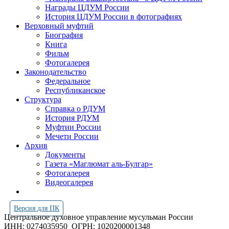
Награды ЦДУМ России
История ЦДУМ России в фотографиях
Верховный муфтий
Биография
Книга
Фильм
Фотогалерея
Законодательство
Федеральное
Республиканское
Структура
Справка о РДУМ
История РДУМ
Муфтии России
Мечети России
Архив
Документы
Газета «Маглюмат аль-Булгар»
Фотогалерея
Видеогалерея
Версия для ПК
Центральное духовное управление мусульман России
ИНН: 0274035950
ОГРН: 1020200001348