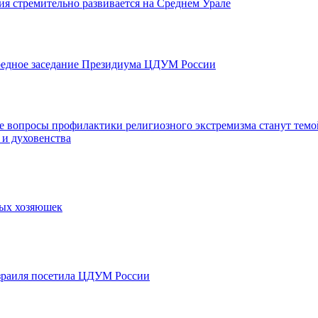
ия стремительно развивается на Среднем Урале
редное заседание Президиума ЦДУМ России
е вопросы профилактики религиозного экстремизма станут темо
 и духовенства
ых хозяюшек
зраиля посетила ЦДУМ России