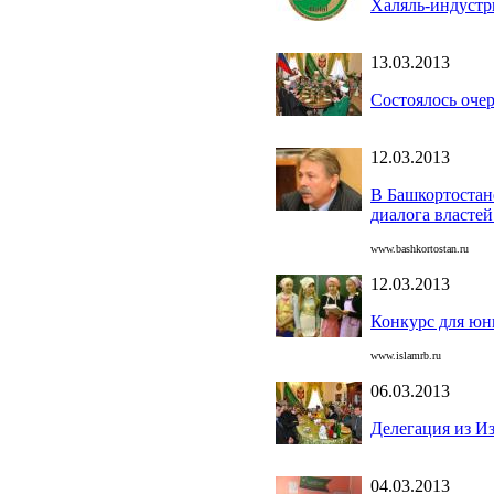
Халяль-индустр
13.03.2013
Состоялось оче
12.03.2013
В Башкортостан
диалога властей
www.bashkortostan.ru
12.03.2013
Конкурс для юн
www.islamrb.ru
06.03.2013
Делегация из И
04.03.2013