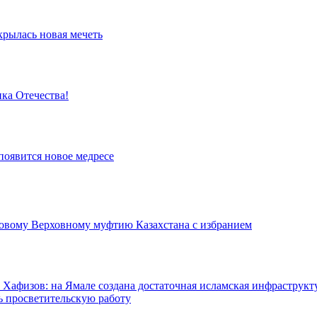
крылась новая мечеть
ка Отечества!
появится новое медресе
овому Верховному муфтию Казахстана с избранием
Хафизов: на Ямале создана достаточная исламская инфраструкт
ь просветительскую работу