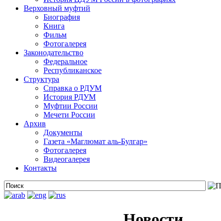
Верховный муфтий
Биография
Книга
Фильм
Фотогалерея
Законодательство
Федеральное
Республиканское
Структура
Справка о РДУМ
История РДУМ
Муфтии России
Мечети России
Архив
Документы
Газета «Маглюмат аль-Булгар»
Фотогалерея
Видеогалерея
Контакты
Новости