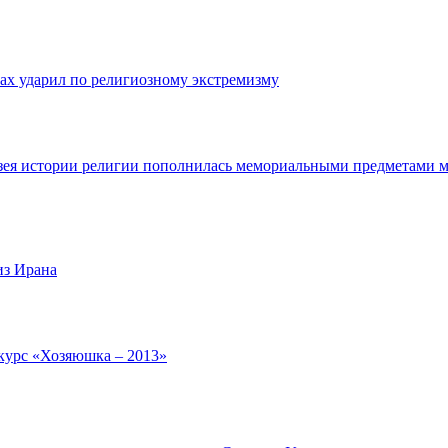
ах ударил по религиозному экстремизму
ея истории религии пополнилась мемориальными предметами 
из Ирана
курс «Хозяюшка – 2013»