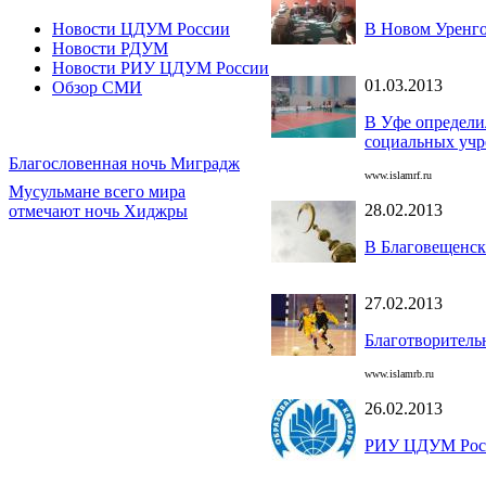
В Новом Уренго
Новости ЦДУМ России
Новости РДУМ
Новости РИУ ЦДУМ России
01.03.2013
Обзор СМИ
В Уфе определил
социальных уч
Благословенная ночь Миградж
www.islamrf.ru
Мусульмане всего мира
28.02.2013
отмечают ночь Хиджры
В Благовещенск
27.02.2013
Благотворитель
www.islamrb.ru
26.02.2013
РИУ ЦДУМ Росси