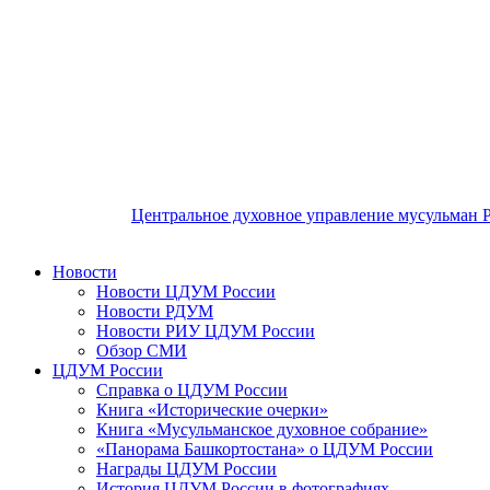
Центральное духовное управление мусульман 
Новости
Новости ЦДУМ России
Новости РДУМ
Новости РИУ ЦДУМ России
Обзор СМИ
ЦДУМ России
Справка о ЦДУМ России
Книга «Исторические очерки»
Книга «Мусульманское духовное собрание»
«Панорама Башкортостана» о ЦДУМ России
Награды ЦДУМ России
История ЦДУМ России в фотографиях