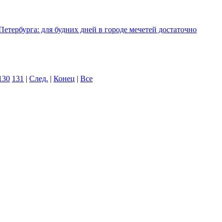
етербурга: для будних дней в городе мечетей достаточно
130
131
|
След.
|
Конец
|
Все