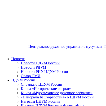
Центральное духовное управление мусульман 
Новости
Новости ЦДУМ России
Новости РДУМ
Новости РИУ ЦДУМ России
Обзор СМИ
ЦДУМ России
Справка о ЦДУМ России
Книга «Исторические очерки»
Книга «Мусульманское духовное собрание»
«Панорама Башкортостана» о ЦДУМ России
Награды ЦДУМ России
История ЦДУМ России в фотографиях