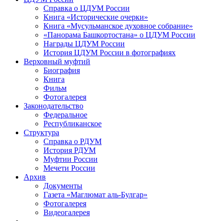
Справка о ЦДУМ России
Книга «Исторические очерки»
Книга «Мусульманское духовное собрание»
«Панорама Башкортостана» о ЦДУМ России
Награды ЦДУМ России
История ЦДУМ России в фотографиях
Верховный муфтий
Биография
Книга
Фильм
Фотогалерея
Законодательство
Федеральное
Республиканское
Структура
Справка о РДУМ
История РДУМ
Муфтии России
Мечети России
Архив
Документы
Газета «Маглюмат аль-Булгар»
Фотогалерея
Видеогалерея