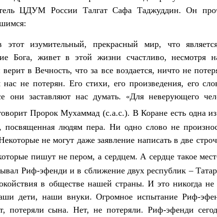
атель ЦДУМ России Талгат Сафа Таджуддин. Он про
вшимся:
этот изумительный, прекрасный мир, что являетс
ие Бога, живет в этой жизни счастливо, несмотря н
ерит в Вечность, что за все воздается, ничто не потер
нас не потерян. Его стихи, его произведения, его слов
се они заставляют нас думать.
Для неверующего чел
«
говорит Пророк Мухаммад (с.а.с.). В Коране есть одна из
а, посвященная людям пера. Ни одно слово не произнос
 Некоторые не могут даже заявление написать в две стро
которые пишут не пером, а сердцем. А сердце такое мест
дывал Риф-эфенди и в сближение двух республик – Татар
окойствия в обществе нашей страны. И это никогда не 
наши дети, наши внуки. Огромное испытание Риф-эфе
ят, потеряли сына. Нет, не потеряли. Риф-эфенди сегод