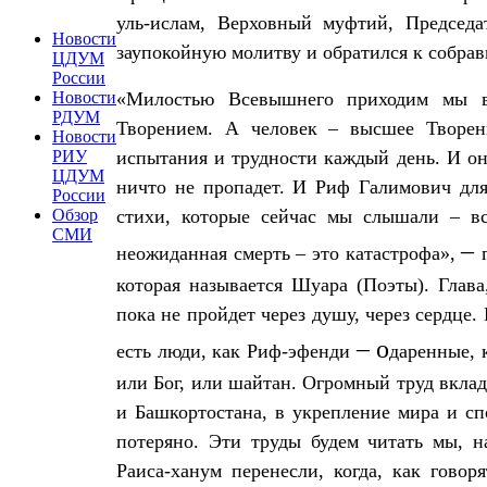
уль-ислам, Верховный муфтий, Председ
Новости
заупокойную молитву и обратился к собра
ЦДУМ
России
Новости
«Милостью Всевышнего приходим мы в 
РДУМ
Творением. А человек – высшее Творен
Новости
РИУ
испытания и трудности каждый день. И он в
ЦДУМ
ничто не пропадет. И Риф Галимович для 
России
Обзор
стихи, которые сейчас мы слышали – в
СМИ
–
неожиданная смерть – это катастрофа»,
которая называется Шуара (Поэты). Глав
пока не пройдет через душу, через сердце.
– о
есть люди, как Риф-эфенди
даренные, 
или Бог, или шайтан. Огромный труд вкла
и Башкортостана, в укрепление мира и сп
потеряно. Эти труды будем читать мы, 
Раиса-ханум перенесли, когда, как говор