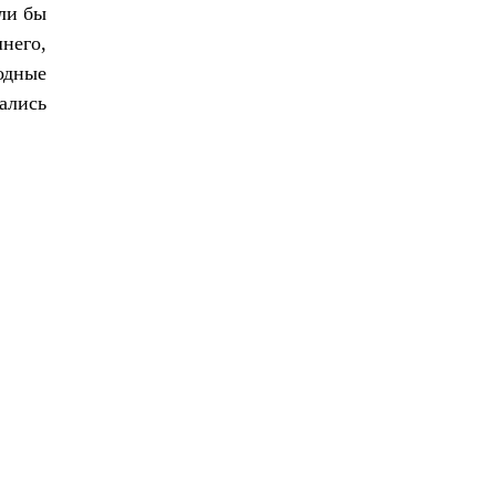
гли бы
него,
родные
ались