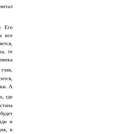
читал
я Его
а все
яется,
а, те
овека
 глав,
ится,
чки. А
о, где
стана
будет
нди и
ня, в