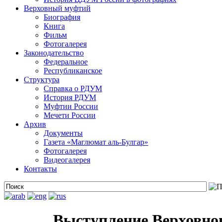
Верховный муфтий
Биография
Книга
Фильм
Фотогалерея
Законодательство
Федеральное
Республиканское
Структура
Справка о РДУМ
История РДУМ
Муфтии России
Мечети России
Архив
Документы
Газета «Маглюмат аль-Булгар»
Фотогалерея
Видеогалерея
Контакты
Выступление Верховно