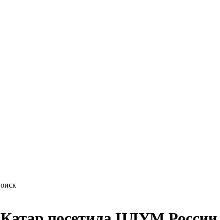
а Катар посетила ЦДУМ России