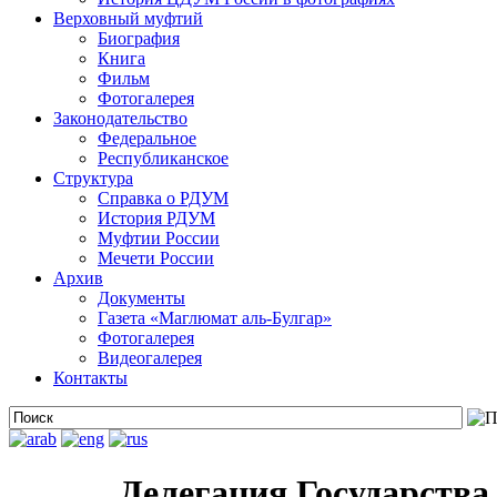
Верховный муфтий
Биография
Книга
Фильм
Фотогалерея
Законодательство
Федеральное
Республиканское
Структура
Справка о РДУМ
История РДУМ
Муфтии России
Мечети России
Архив
Документы
Газета «Маглюмат аль-Булгар»
Фотогалерея
Видеогалерея
Контакты
Делегация Государств