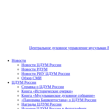
Центральное духовное управление мусульман 
Новости
Новости ЦДУМ России
Новости РДУМ
Новости РИУ ЦДУМ России
Обзор СМИ
ЦДУМ России
Справка о ЦДУМ России
Книга «Исторические очерки»
Книга «Мусульманское духовное собрание»
«Панорама Башкортостана» о ЦДУМ России
Награды ЦДУМ России
История ЦДУМ России в фотографиях