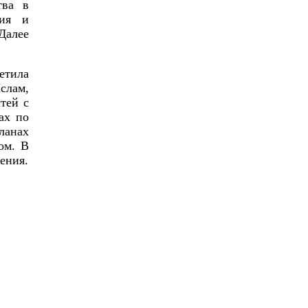
тва в
ния и
 Далее
етила
слам,
тей с
ах по
ланах
ом. В
ения.