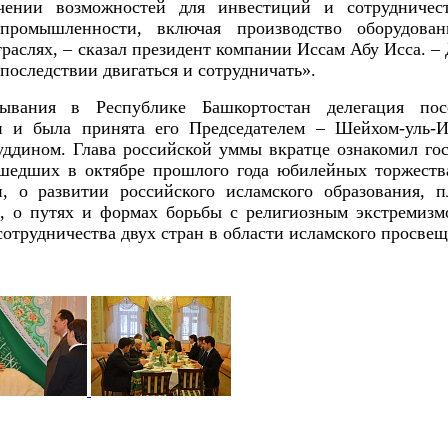
чении возможностей для инвестиций и сотрудничес
 промышленности, включая производство оборудова
раслях, – сказал президент компании Иссам Абу Исса. –
последствии двигаться и сотрудничать».
ывания в Республике Башкортостан делегация пос
и была принята его Председателем – Шейхом-уль-И
дином. Глава российской уммы вкратце ознакомил гос
шедших в октябре прошлого года юбилейных торжеств
, о развитии российского исламского образования, п
, о путях и формах борьбы с религиозным экстремизм
сотрудничества двух стран в области исламского просвещ