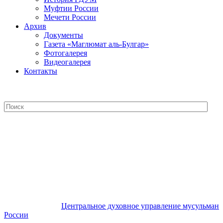
Муфтии России
Мечети России
Архив
Документы
Газета «Маглюмат аль-Булгар»
Фотогалерея
Видеогалерея
Контакты
Центральное духовное управление
мусульман России
Центральное духовное управление мусульман
России