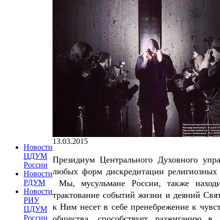
13.03.2015
Новости
ЦДУМ
Президиум Центрального Духовного упр
России
любых форм дискредитации религиозных 
Новости
Мы, мусульмане России, также находи
РДУМ
Новости
трактование событий жизни и деяний Свя
РИУ
к Ним несет в себе пренебрежение к чув
ЦДУМ
общества, способствует разжиганию в 
России