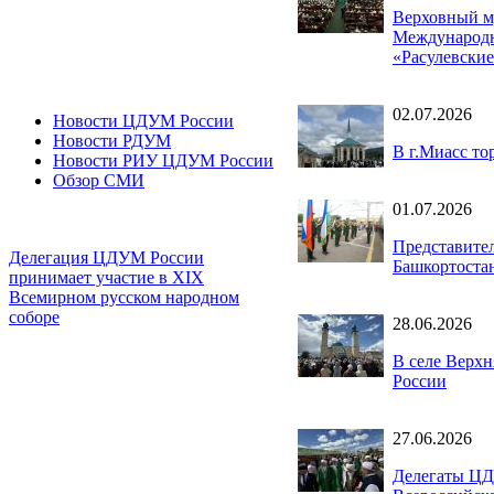
Верховный м
Международн
«Расулевские
02.07.2026
Новости ЦДУМ России
Новости РДУМ
В г.Миасс т
Новости РИУ ЦДУМ России
Обзор СМИ
01.07.2026
Представите
Делегация ЦДУМ России
Башкортоста
принимает участие в XIX
Всемирном русском народном
соборе
28.06.2026
В селе Верх
России
27.06.2026
Делегаты ЦД