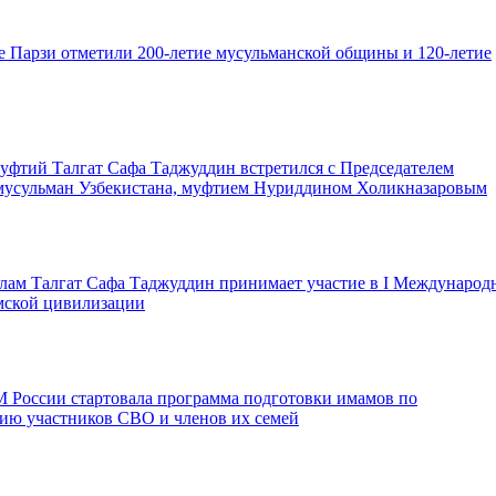
е Парзи отметили 200-летие мусульманской общины и 120-летие
уфтий Талгат Сафа Таджуддин встретился с Председателем
мусульман Узбекистана, муфтием Нуриддином Холикназаровым
лам Талгат Сафа Таджуддин принимает участие в I Международ
мской цивилизации
России стартовала программа подготовки имамов по
ию участников СВО и членов их семей