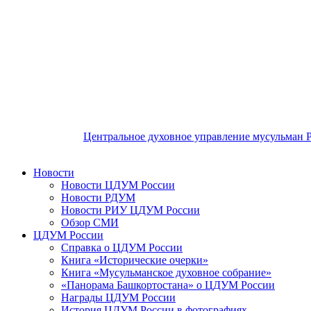
Центральное духовное управление мусульман 
Новости
Новости ЦДУМ России
Новости РДУМ
Новости РИУ ЦДУМ России
Обзор СМИ
ЦДУМ России
Справка о ЦДУМ России
Книга «Исторические очерки»
Книга «Мусульманское духовное собрание»
«Панорама Башкортостана» о ЦДУМ России
Награды ЦДУМ России
История ЦДУМ России в фотографиях