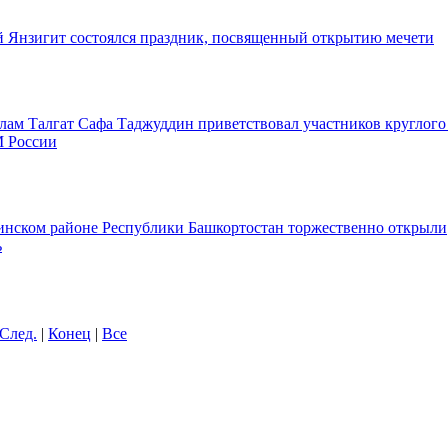
й Янзигит состоялся праздник, посвященный открытию мечети
ам Талгат Сафа Таджуддин приветствовал участников круглого
 России
инском районе Республики Башкортостан торжественно открыли
ь
След.
|
Конец
|
Все