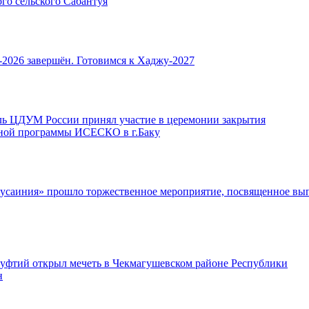
го сельского Сабантуя
2026 завершён. Готовимся к Хаджу-2027
ль ЦДУМ России принял участие в церемонии закрытия
ой программы ИСЕСКО в г.Баку
Хусаиния» прошло торжественное мероприятие, посвященное вы
уфтий открыл мечеть в Чекмагушевском районе Республики
н