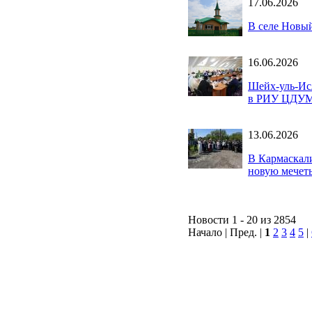
17.06.2026
В селе Новы
16.06.2026
Шейх-уль-Исл
в РИУ ЦДУМ
13.06.2026
В Кармаскал
новую мечет
Новости 1 - 20 из 2854
Начало | Пред. |
1
2
3
4
5
|