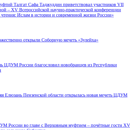
уфтий Талгат Сафа Таджуддин приветствовал участников VII
ой – XV Всероссийской научно-практической конференции
 чтения: Ислам в истории и современной жизни России»
оржественно открыли Соборную мечеть «Зулейха»
ль ЦДУМ России благословил новобранцев из Республики
н
няя Елюзань Пензенской области открылась новая мечеть ЦДУМ
УМ России во главе с Верховным муфтием – почётные гости XV